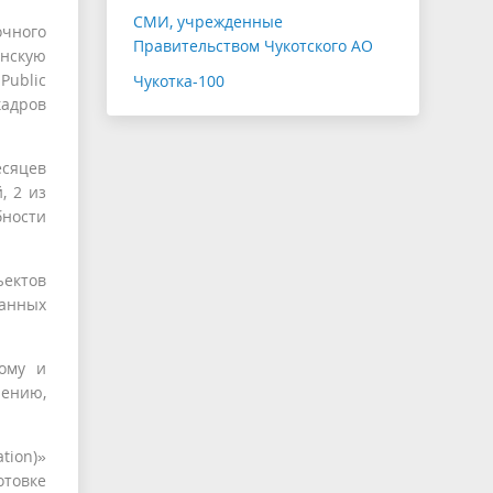
СМИ, учрежденные
очного
Правительством Чукотского АО
нскую
Public
Чукотка-100
кадров
есяцев
, 2 из
бности
ъектов
анных
кому и
лению,
tion)»
товке