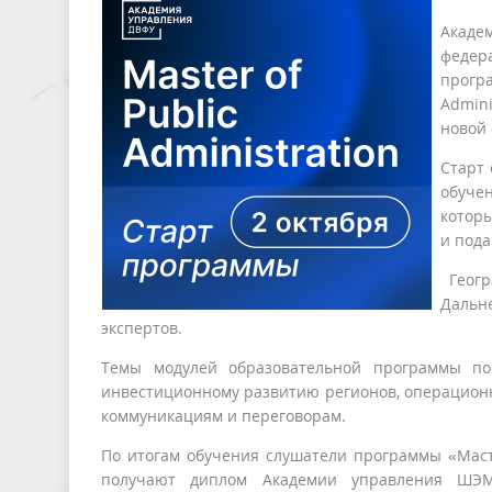
Акаде
федер
прогр
Admin
новой 
Старт 
обуче
которы
и пода
Геогр
Дальн
экспертов.
Темы модулей образовательной программы пос
инвестиционному развитию регионов, операцион
коммуникациям и переговорам.
По итогам обучения слушатели программы «Мастер
получают диплом Академии управления ШЭ