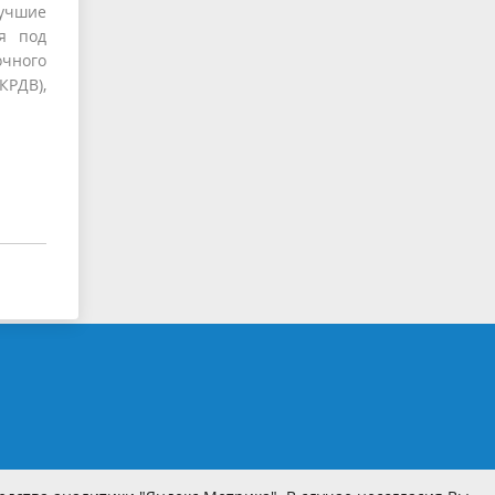
Лучшие
я под
чного
КРДВ),