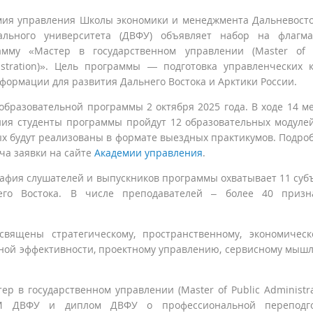
мия управления Школы экономики и менеджмента Дальневост
ального университета (ДВФУ) объявляет набор на флагма
амму «Мастер в государственном управлении (Master of 
istration)». Цель программы — подготовка управленческих 
формации для развития Дальнего Востока и Арктики России.
образовательной программы 2 октября 2025 года. В ходе 14 м
ния студенты программы пройдут 12 образовательных модулей
х будут реализованы в формате выездных практикумов. Подро
ча заявки на сайте
Академии управления
.
афия слушателей и выпускников программы охватывает 11 суб
его Востока. В числе преподавателей – более 40 призн
вящены стратегическому, пространственному, экономичес
ной эффективности, проектному управлению, сервисному мыш
 в государственном управлении (Master of Public Administra
М ДВФУ и диплом ДВФУ о профессиональной переподго