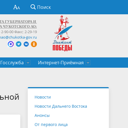
Поиск
ТА ГУБЕРНАТОРА И
А ЧУКОТСКОГО АО:
) 2-90-00 Факс: 2-29-19
hao@chukotka-gov.ru
Госслужба
Интернет-Приёмная
ти
ентров
приказы
Муниципальные образования
Федеральные органы власти
Приоритетные направления
Объявления, конкурсы, заявки
От первого лица
Профессиональное развитие
Оставить обращение (обратная связь)
государственных гражданских
Бизнесу
льной
Новости
служащих Чукотского автономного
Новости Дальнего Востока
округа
Анонсы
От первого лица