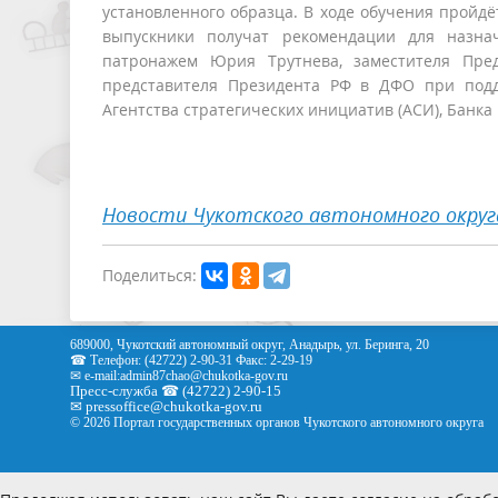
установленного образца. В ходе обучения пройд
выпускники получат рекомендации для назна
патронажем Юрия Трутнева, заместителя Пред
представителя Президента РФ в ДФО при подд
Агентства стратегических инициатив (АСИ), Банка
Новости Чукотского автономного округ
Поделиться:
689000, Чукотский автономный округ, Анадырь, ул. Беринга, 20
☎ Телефон: (42722) 2-90-31 Факс: 2-29-19
✉ e-mail:
admin87chao@chukotka-gov.ru
Пресс-служба ☎ (42722) 2-90-15
✉
pressoffice
@chukotka-gov.ru
© 2026 Портал государственных органов Чукотского автономного округа