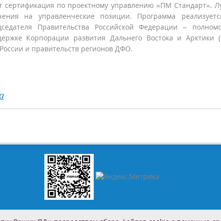
ёт сертификация по проектному управлению «ПМ Стандарт». 
чения на управленческие позиции. Программа реализуетс
седателя Правительства Российской Федерации – полномо
ержке Корпорации развития Дальнего Востока и Арктики (
 России и правительств регионов ДФО.
а