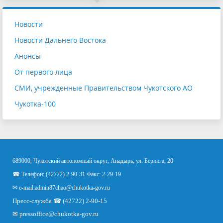
Новости
Новости Дальнего Востока
Анонсы
От первого лица
СМИ, учрежденные Правительством Чукотского АО
Чукотка-100
689000, Чукотский автономный округ, Анадырь, ул. Беринга, 20
☎ Телефон: (42722) 2-90-31 Факс: 2-29-19
✉ e-mail:
admin87chao@chukotka-gov.ru
Пресс-служба ☎ (42722) 2-90-15
✉
pressoffice
@chukotka-gov.ru