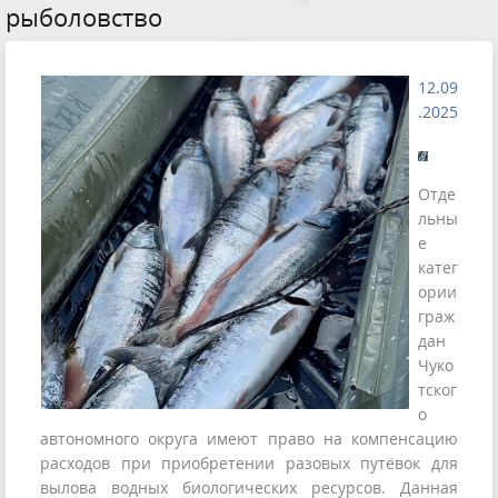
рыболовство
12.09
.2025
Отде
льны
е
катег
ории
граж
дан
Чуко
тског
о
автономного округа имеют право на компенсацию
расходов при приобретении разовых путёвок для
вылова водных биологических ресурсов. Данная