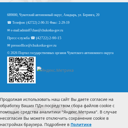
689000, Чукотский автономный округ, Анадырь, ул. Беринга, 20
☎ Телефон: (42722) 2-90-31 Факс: 2-29-19
✉ e-mail:
admin87chao@chukotka-gov.ru
Пресс-служба ☎ (42722) 2-90-15
✉
pressoffice
@chukotka-gov.ru
© 2026 Портал государственных органов Чукотского автономного округа
Продолжая использовать наш сайт Вы даете согласие на
обработку Ваших ПДн посредством сбора файлов cookie с
помощью средства аналитики "Яндекс.Метрика". В случае
несогласия Вы можете отключить сохранение cookie в
настройках браузера. Подробнее в
Политике