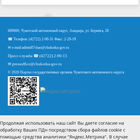
689000, Чукотский автономный округ, Анадырь, ул. Беринга, 20
☎ Телефон: (42722) 2-90-31 Факс: 2-29-19
✉ e-mail:
admin87chao@chukotka-gov.ru
Пресс-служба ☎ (42722) 2-90-15
✉
pressoffice
@chukotka-gov.ru
© 2026 Портал государственных органов Чукотского автономного округа
Продолжая использовать наш сайт Вы даете согласие на
обработку Ваших ПДн посредством сбора файлов cookie с
помощью средства аналитики "Яндекс.Метрика". В случае