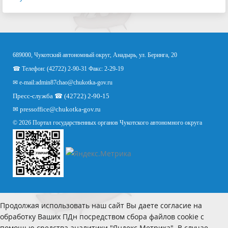
689000, Чукотский автономный округ, Анадырь, ул. Беринга, 20
☎ Телефон: (42722) 2-90-31 Факс: 2-29-19
✉ e-mail:
admin87chao@chukotka-gov.ru
Пресс-служба ☎ (42722) 2-90-15
✉
pressoffice
@chukotka-gov.ru
© 2026 Портал государственных органов Чукотского автономного округа
Продолжая использовать наш сайт Вы даете согласие на
обработку Ваших ПДн посредством сбора файлов cookie с
помощью средства аналитики "Яндекс.Метрика". В случае