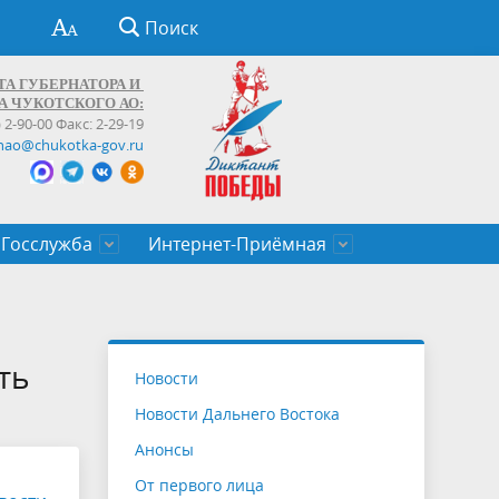
Поиск
ТА ГУБЕРНАТОРА И
А ЧУКОТСКОГО АО:
) 2-90-00 Факс: 2-29-19
hao@chukotka-gov.ru
Госслужба
Интернет-Приёмная
ти
ентров
приказы
Муниципальные образования
Федеральные органы власти
Приоритетные направления
Объявления, конкурсы, заявки
От первого лица
Профессиональное развитие
Оставить обращение (обратная связь)
государственных гражданских
Бизнесу
ть
Новости
служащих Чукотского автономного
Новости Дальнего Востока
округа
Анонсы
От первого лица