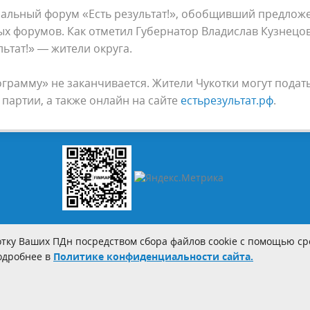
альный форум «Есть результат!», обобщивший предлож
х форумов. Как отметил Губернатор Владислав Кузнецов
ьтат!» — жители округа.
рамму» не заканчивается. Жители Чукотки могут подат
 партии, а также онлайн на сайте
естьрезультат.рф
.
тку Ваших ПДн посредством сбора файлов cookie с помощью сре
Подробнее в
Политике конфиденциальности сайта.