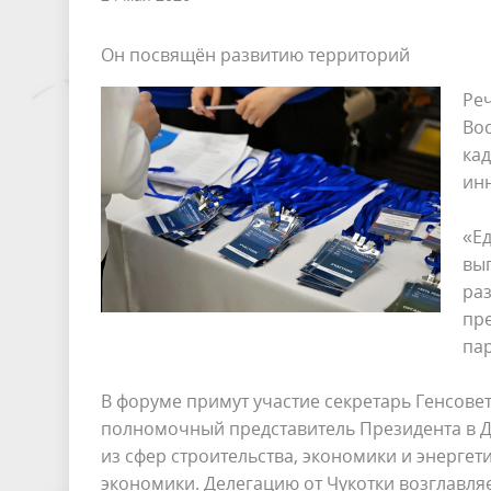
Он посвящён развитию территорий
Реч
Во
ка
инн
«Ед
вы
раз
пр
пар
В форуме примут участие секретарь Генсове
полномочный представитель Президента в Д
из сфер строительства, экономики и энерге
экономики. Делегацию от Чукотки возглавля