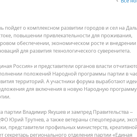
Все но
ь пойдет о комплексном развитии городов и сел на Дал
стоке, повышении привлекательности для проживания,
дровом обеспечении, экономическом росте и внедрении
оваций для развития технологического суверенитета.
иная Россия» и представители органов власти отчитают
полнении положений Народной программы партии в ча
вития территорий. А участники форума выработают идеи
едложения для включения в новую Народную программу
тии.
та партии Владимир Якушев и зампред Правительства –
ФО Юрий Трутнев, а также ветераны спецоперации, экс
тики, представители профильных министерств, креативно
ет секретарь регионального отделения партии «Единая