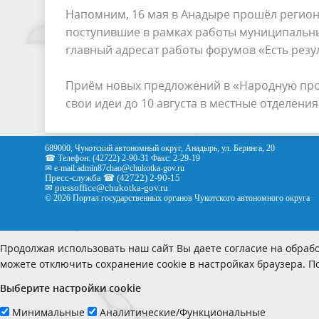
Напомним, 16 мая в Анадыре прошёл регион
поступившие в рамках работы муниципальны
главный адресат работы форумов «Есть резул
Приём новых предложений в «Народную прог
свои идеи до 10 августа в местные отделения
689000, Чукотский автономный округ, Анадырь, ул. Беринга, 20
☎ Телефон: (42722) 2-90-31 Факс: 2-29-19
✉ e-mail:
admin87chao@chukotka-gov.ru
Пресс-служба ☎ (42722) 2-90-15
✉
pressoffice
@chukotka-gov.ru
© 2026 Портал государственных органов Чукотского автономного округа
Продолжая использовать наш сайт Вы даете согласие на обрабо
можете отключить сохранение cookie в настройках браузера. 
Выберите настройки cookie
Минимальные
Аналитические/Функциональные