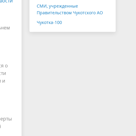
вости
СМИ, учрежденные
Правительством Чукотского АО
Чукотка-100
ьнем
ся о
сти
 и
перты
й