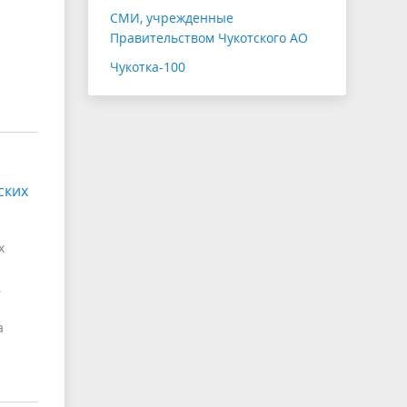
СМИ, учрежденные
Правительством Чукотского АО
Чукотка-100
ских
х
,
а