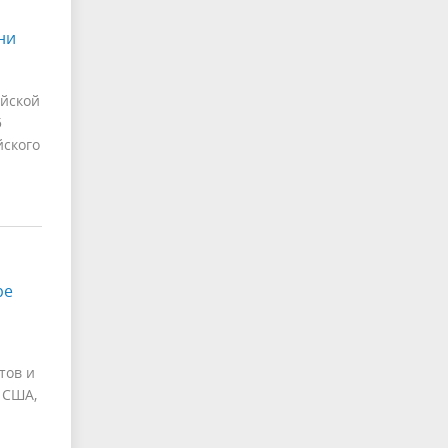
ни
йской
5
йского
ре
тов и
 США,