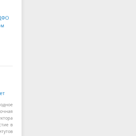
 ДФО
ом
ет
годное
очная
ектора
стие в
итутов