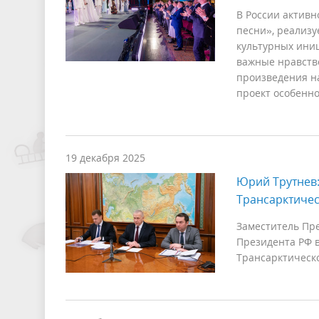
В России активн
песни», реализ
культурных ини
важные нравств
произведения н
проект особенно
19 декабря 2025
Юрий Трутнев
Трансарктичес
Заместитель Пр
Президента РФ 
Трансарктическо