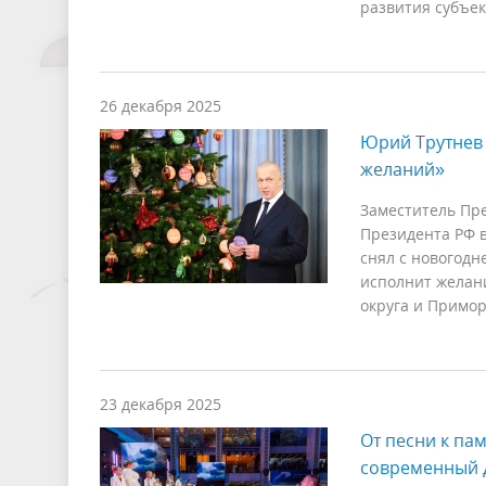
развития субъек
26 декабря 2025
Юрий Трутнев 
желаний»
Заместитель Пр
Президента РФ 
снял с новогодн
исполнит желани
округа и Примор
23 декабря 2025
От песни к па
современный д