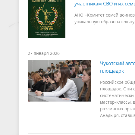
участникам СВО и их сем
АНО «Комитет семей воинов
уникальную образовательну
27 января 2026
Чукотский авт
площадок
Российское обще
площадок. Они с
систематически 
мастер-классы, 
различных орга
Анадыря, ставш