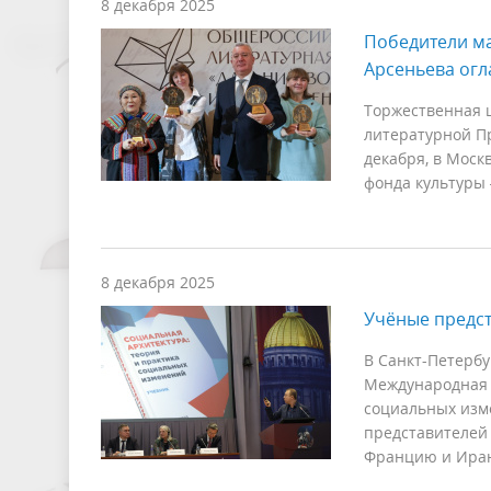
8 декабря 2025
Победители м
Арсеньева ог
Торжественная 
литературной Пр
декабря, в Моск
фонда культуры
8 декабря 2025
Учёные предст
В Санкт-Петербу
Международная 
социальных изме
представителей 
Францию и Ира