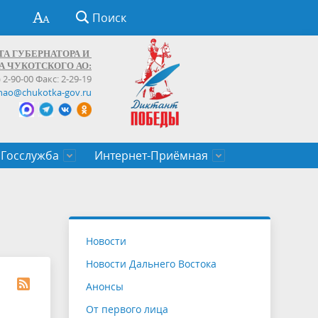
Поиск
ТА ГУБЕРНАТОРА И
А ЧУКОТСКОГО АО:
) 2-90-00 Факс: 2-29-19
hao@chukotka-gov.ru
Госслужба
Интернет-Приёмная
ти
ентров
приказы
Муниципальные образования
Федеральные органы власти
Приоритетные направления
Объявления, конкурсы, заявки
От первого лица
Профессиональное развитие
Оставить обращение (обратная связь)
государственных гражданских
Бизнесу
Новости
служащих Чукотского автономного
Новости Дальнего Востока
округа
Анонсы
От первого лица