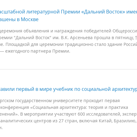
асштабной литературной Премии «Дальний Восток» име
лашены в Москве
церемония объявления и награждения победителей Общеросси
емии "Дальний Восток" им. В.К. Арсеньева прошла в пятницу, 
ве. Площадкой для церемонии традиционно стало здание Росси
 — ежегодного партнера Премии.
авили первый в мире учебник по социальной архитекту
ргском государственном университете проходит первая
конференция «Социальная архитектура: теория и практика
нений». В мероприятии участвуют 600 исследователей, экспер
аналитических центров из 27 стран, включая Китай, Бразилию,
н.