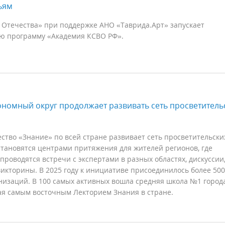
ьям
 Отечества» при поддержке АНО «Таврида.Арт» запускает
ю программу «Академия КСВО РФ».
ономный округ продолжает развивать сеть просветитель
ство «Знание» по всей стране развивает сеть просветительски
тановятся центрами притяжения для жителей регионов, где
проводятся встречи с экспертами в разных областях, дискуссии
викторины. В 2025 году к инициативе присоединилось более 500
низаций. В 100 самых активных вошла средняя школа №1 город
ая самым восточным Лекторием Знания в стране.