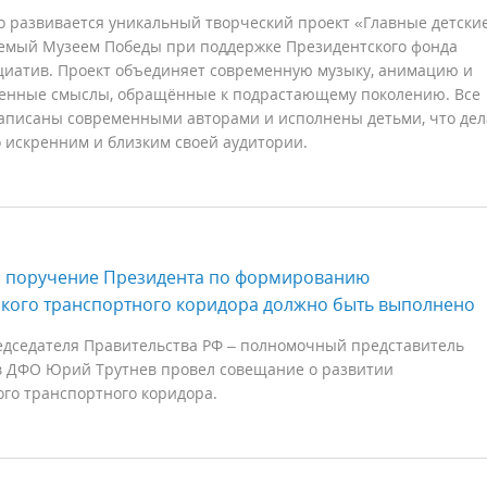
о развивается уникальный творческий проект «Главные детски
уемый Музеем Победы при поддержке Президентского фонда
циатив. Проект объединяет современную музыку, анимацию и
енные смыслы, обращённые к подрастающему поколению. Все
аписаны современными авторами и исполнены детьми, что дел
 искренним и близким своей аудитории.
: поручение Президента по формированию
кого транспортного коридора должно быть выполнено
едседателя Правительства РФ – полномочный представитель
в ДФО Юрий Трутнев провел совещание о развитии
го транспортного коридора.