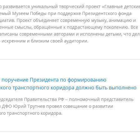
о развивается уникальный творческий проект «Главные детски
уемый Музеем Победы при поддержке Президентского фонда
циатив. Проект объединяет современную музыку, анимацию и
енные смыслы, обращённые к подрастающему поколению. Все
аписаны современными авторами и исполнены детьми, что дел
 искренним и близким своей аудитории.
: поручение Президента по формированию
кого транспортного коридора должно быть выполнено
едседателя Правительства РФ – полномочный представитель
в ДФО Юрий Трутнев провел совещание о развитии
го транспортного коридора.