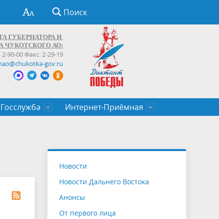
Поиск
ТА ГУБЕРНАТОРА И
А ЧУКОТСКОГО АО:
) 2-90-00 Факс: 2-29-19
hao@chukotka-gov.ru
Госслужба
Интернет-Приёмная
ти
ентров
приказы
Муниципальные образования
Федеральные органы власти
Приоритетные направления
Объявления, конкурсы, заявки
От первого лица
Профессиональное развитие
Оставить обращение (обратная связь)
государственных гражданских
Бизнесу
Новости
служащих Чукотского автономного
Новости Дальнего Востока
округа
Анонсы
От первого лица