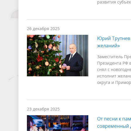
развития субъек
26 декабря 2025
Юрий Трутнев 
желаний»
Заместитель Пр
Президента РФ 
снял с новогодн
исполнит желани
округа и Примор
23 декабря 2025
От песни к па
современный д