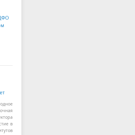
 ДФО
ом
ет
годное
очная
ектора
стие в
итутов