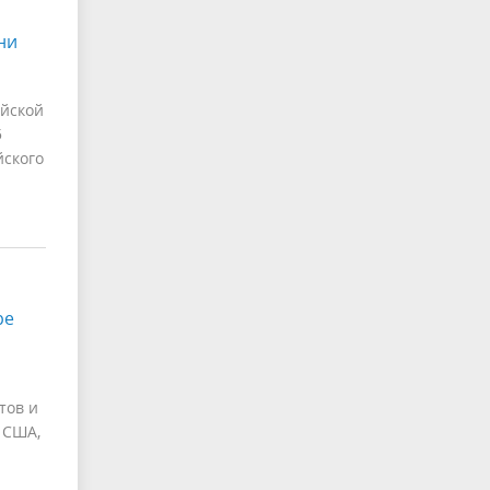
ни
йской
5
йского
ре
тов и
 США,