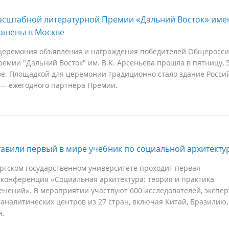
асштабной литературной Премии «Дальний Восток» име
лашены в Москве
церемония объявления и награждения победителей Общеросси
емии "Дальний Восток" им. В.К. Арсеньева прошла в пятницу, 
ве. Площадкой для церемонии традиционно стало здание Росси
 — ежегодного партнера Премии.
авили первый в мире учебник по социальной архитекту
ргском государственном университете проходит первая
конференция «Социальная архитектура: теория и практика
нений». В мероприятии участвуют 600 исследователей, экспер
аналитических центров из 27 стран, включая Китай, Бразилию,
н.