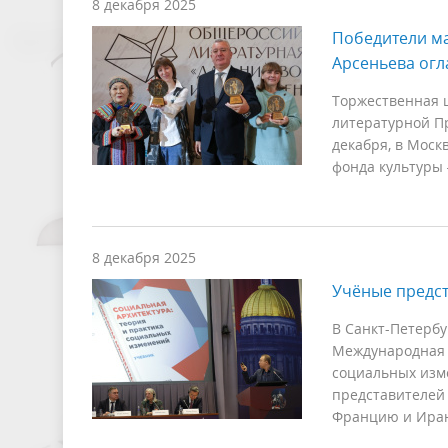
8 декабря 2025
Победители м
Арсеньева ог
Торжественная 
литературной Пр
декабря, в Моск
фонда культуры
8 декабря 2025
Учёные предст
В Санкт-Петербу
Международная 
социальных изме
представителей 
Францию и Ира