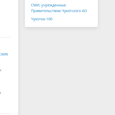
СМИ, учрежденные
Правительством Чукотского АО
Чукотка-100
ских
х
,
а