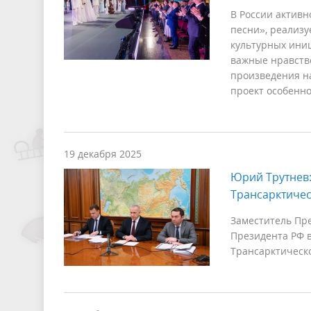
В России активн
песни», реализ
культурных ини
важные нравств
произведения н
проект особенно
19 декабря 2025
Юрий Трутнев
Трансарктичес
Заместитель Пр
Президента РФ 
Трансарктическо