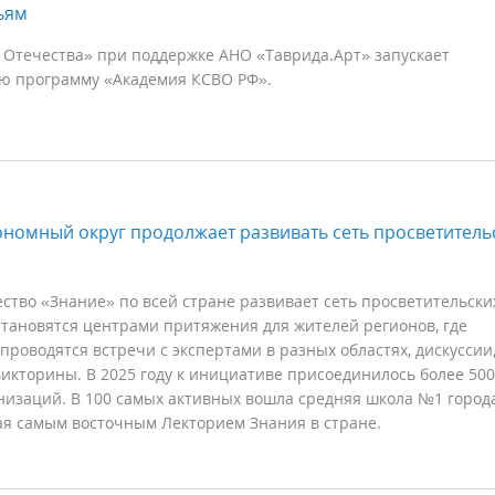
ьям
 Отечества» при поддержке АНО «Таврида.Арт» запускает
ю программу «Академия КСВО РФ».
ономный округ продолжает развивать сеть просветитель
ство «Знание» по всей стране развивает сеть просветительски
тановятся центрами притяжения для жителей регионов, где
проводятся встречи с экспертами в разных областях, дискуссии
викторины. В 2025 году к инициативе присоединилось более 500
низаций. В 100 самых активных вошла средняя школа №1 город
ая самым восточным Лекторием Знания в стране.