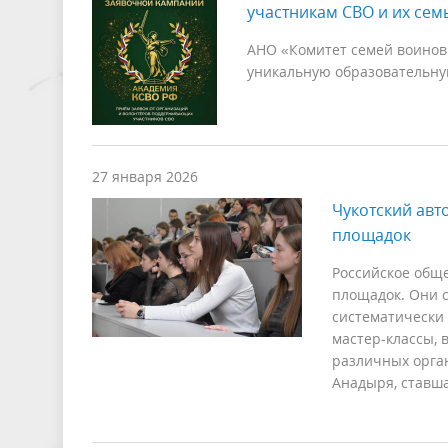
участникам СВО и их сем
АНО «Комитет семей воинов
уникальную образовательну
27 января 2026
Чукотский авт
площадок
Российское обще
площадок. Они с
систематически 
мастер-классы, 
различных орга
Анадыря, ставш