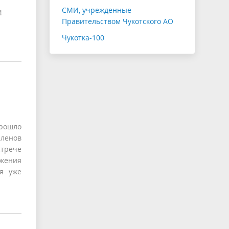
СМИ, учрежденные
4
Правительством Чукотского АО
.
Чукотка-100
прошло
членов
стрече
бжения
ия уже