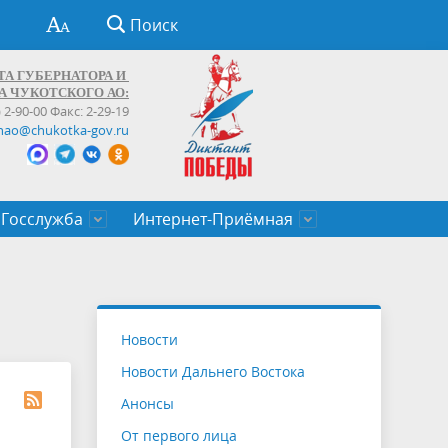
Поиск
ТА ГУБЕРНАТОРА И
А ЧУКОТСКОГО АО:
) 2-90-00 Факс: 2-29-19
hao@chukotka-gov.ru
Госслужба
Интернет-Приёмная
ти
ентров
приказы
Муниципальные образования
Федеральные органы власти
Приоритетные направления
Объявления, конкурсы, заявки
От первого лица
Профессиональное развитие
Оставить обращение (обратная связь)
государственных гражданских
Бизнесу
Новости
служащих Чукотского автономного
Новости Дальнего Востока
округа
Анонсы
От первого лица