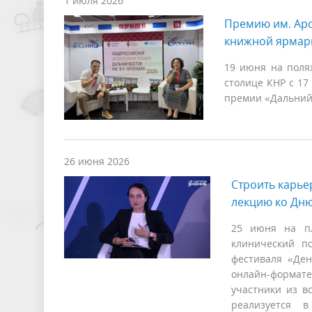
1 июля 2026
Премию им. Ар
книжной ярмарк
19 июня на поля
столице КНР с 17
премии «Дальний 
26 июня 2026
Строить карье
лекцию ко Дн
25 июня на пл
клинический пс
фестиваля «Ден
онлайн-формате
участники из в
реализуется 