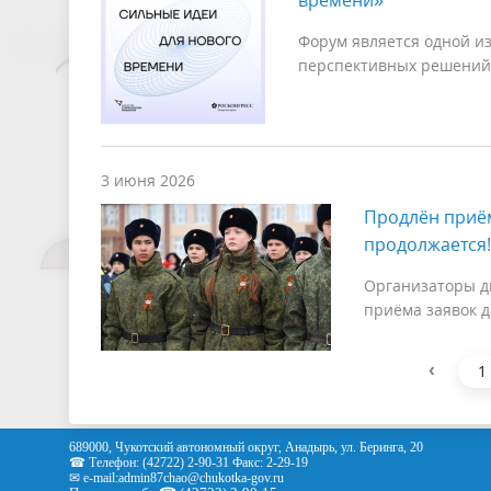
времени»
Форум является одной и
перспективных решений
3 июня 2026
Продлён приём
продолжается!
Организаторы д
приёма заявок д
‹
1
689000, Чукотский автономный округ, Анадырь, ул. Беринга, 20
☎ Телефон: (42722) 2-90-31 Факс: 2-29-19
✉ e-mail:
admin87chao@chukotka-gov.ru