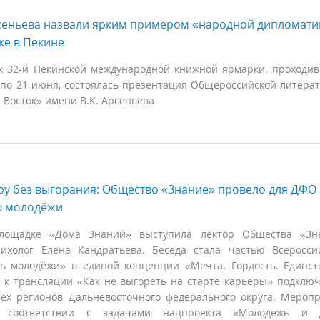
сеньева назвали ярким примером «народной дипломати
е в Пекине
х 32-й Пекинской международной книжной ярмарки, проходи
 по 21 июня, состоялась презентация Общероссийской литера
Восток» имени В.К. Арсеньева
ру без выгорания: Общество «Знание» провело для ДФО
ю молодёжи
ощадке «Дома Знаний» выступила лектор Общества «Зна
ихолог Елена Кандратьева. Беседа стала частью Всеросси
ь молодёжи» в единой концепции «Мечта. Гордость. Единст
 к трансляции «Как не выгореть на старте карьеры» подклю
сех регионов Дальневосточного федерального округа. Мероп
в соответствии с задачами нацпроекта «Молодежь и д