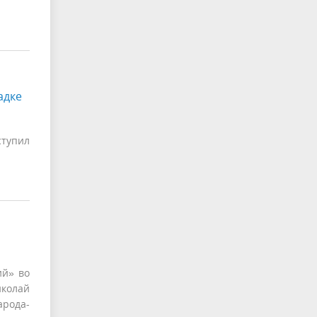
адке
ступил
ий» во
иколай
арода-