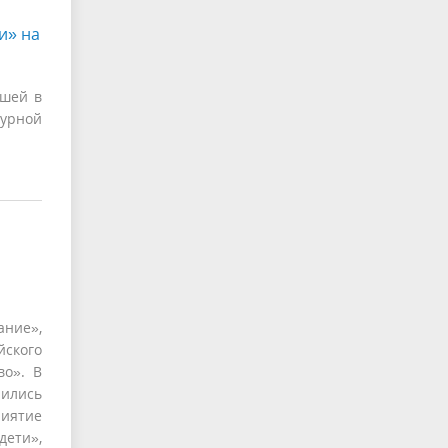
и» на
вшей в
турной
ние»,
йского
во». В
чились
риятие
ети»,