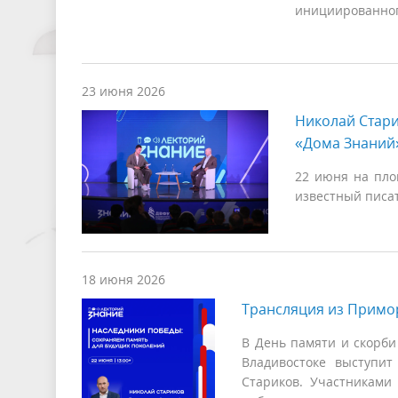
инициированног
23 июня 2026
Николай Стари
«Дома Знаний»
22 июня на пло
известный писа
18 июня 2026
Трансляция из Примо
В День памяти и скорби
Владивостоке выступит
Стариков. Участниками