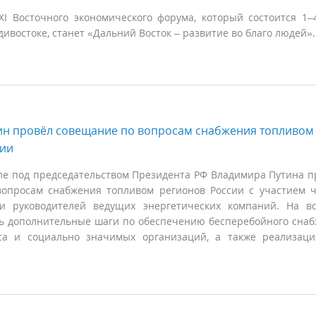
ХI Восточного экономического форума, который состоится 1–
дивостоке, станет «Дальний Восток – развитие во благо людей»
ин провёл совещание по вопросам снабжения топливом
сии
ле под председательством Президента РФ Владимира Путина 
опросам снабжения топливом регионов России с участием 
 и руководителей ведущих энергетических компаний. На в
ь дополнительные шаги по обеспечению бесперебойного сна
еса и социально значимых организаций, а также реализац