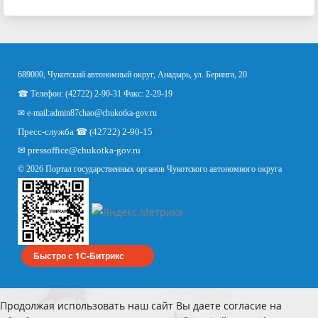
689000, Чукотский автономный округ, Анадырь, ул. Беринга, 20
☎ Телефон: (42722) 2-90-31 Факс: 2-29-19
✉ e-mail:
admin87chao@chukotka-gov.ru
Пресс-служба ☎ (42722) 2-90-15
✉
pressoffice
@chukotka-gov.ru
© 2026 Портал государственных органов Чукотского автономного округа
Быстро с 1С-Битрикс
Продолжая использовать наш сайт Вы даете согласие на