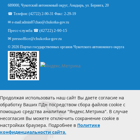
689000, Чукотский автономный округ, Анадырь, ул. Беринга, 20
☎ Телефон: (42722) 2-90-31 Факс: 2-29-19
✉ e-mail:
admin87chao@chukotka-gov.ru
Пресс-служба ☎ (42722) 2-90-15
✉
pressoffice
@chukotka-gov.ru
© 2026 Портал государственных органов Чукотского автономного округа
Продолжая использовать наш сайт Вы даете согласие на
обработку Ваших ПДн посредством сбора файлов cookie с
помощью средства аналитики "Яндекс.Метрика". В случае
несогласия Вы можете отключить сохранение cookie в
настройках браузера. Подробнее в
Политике
конфиденциальности сайта.