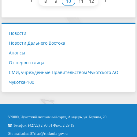
‹
›
8
9
10
11
12
Новости
Новости Дальнего Востока
Анонсы
От первого лица
СМИ, учрежденные Правительством Чукотского АО
Чукотка-100
689000, Чукотский автономный округ, Анадырь, ул. Беринга, 20
☎ Телефон: (42722) 2-90-31 Факс: 2-29-19
✉ e-mail:
admin87chao@chukotka-gov.ru