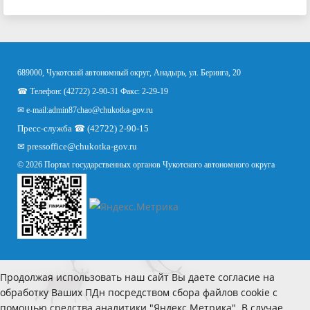
689000, Чукотский автономный округ, Анадырь, ул. Беринга, 20
☎ Телефон: (42722) 2-90-31 Факс: 2-29-19
✉ e-mail:
admin87chao@chukotka-gov.ru
Пресс-служба ☎ (42722) 2-90-15
✉
pressoffice
@chukotka-gov.ru
© 2026 Портал государственных органов Чукотского автономного округа
Продолжая использовать наш сайт Вы даете согласие на
обработку Ваших ПДн посредством сбора файлов cookie с
помощью средства аналитики "Яндекс.Метрика". В случае