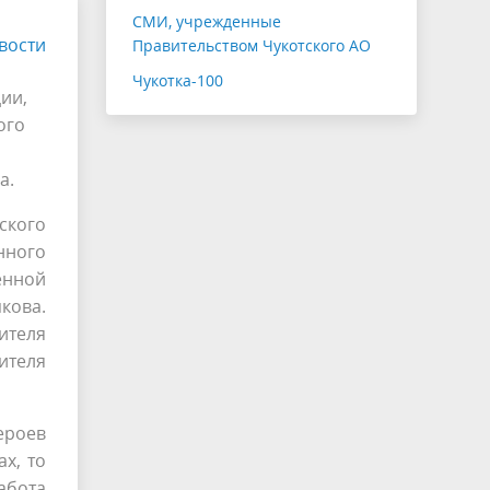
СМИ, учрежденные
вости
Правительством Чукотского АО
Чукотка-100
ии,
ого
а.
ского
нного
енной
кова.
теля
ителя
ероев
х, то
абота