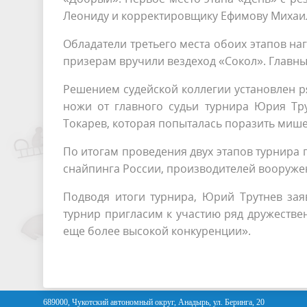
Леониду и корректировщику Ефимову Михаи
Обладатели третьего места обоих этапов н
призерам вручили вездеход «Сокол». Главн
Решением судейской коллегии установлен 
ножи от главного судьи турнира Юрия Тр
Токарев, которая попыталась поразить мише
По итогам проведения двух этапов турнира
снайпинга России, производителей вооруже
Подводя итоги турнира, Юрий Трутнев зая
турнир пригласим к участию ряд дружестве
еще более высокой конкуренции».
689000, Чукотский автономный округ, Анадырь, ул. Беринга, 20