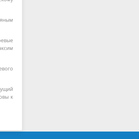
ряным
оевые
аксим
евого
дущий
овы к