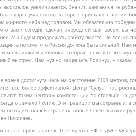
 выстрелов увеличивается. Значит, двигаются те рубеж
благодарю участников, которые приехали с линии бо
ем мирного неба над головой. Мы обязательно победим.
, что вами сегодня сделан очередной шаг вверх: вы че
ьнее. Мы будем продолжать работу вместе. Не только по
ация, а потому, что Россия должна быть сильной. Нам 
 и мальчишки и девчонки, которые в школах возьмут в
ервый выстрел. Нам нужно защищать Родину», – сказал
ое время достигнута цель на расстояние 2100 метров, г
ится все более эффективной. Центр “Сулус”, построенн
новится таким центром компетенции по стрельбе на да
 всегда отличало Якутию. Эти традиции мы сохранили, а 
ем выходить нашей стране на новые более высокие руб
сен Николаев.
мочного представителя Президента РФ в ДФО, Федер