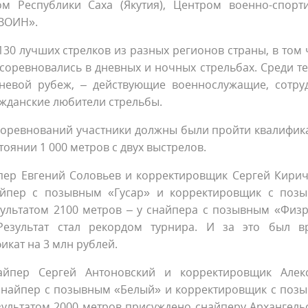
ом Республики Саха (Якутия), Центром военно-спорт
«ВОИН».
130 лучших стрелков из разных регионов страны, в том 
оревновались в дневных и ночных стрельбах. Среди тех
гневой рубеж, – действующие военнослужащие, сотру
ажданские любители стрельбы.
 соревнований участники должны были пройти квалифик
оянии 1 000 метров с двух выстрелов.
йпер Евгений Соловьев и корректировщик Сергей Кирич
айпер с позывным «Гусар» и корректировщик с поз
зультатом 2100 метров – у снайпера с позывным «Физр
езультат стал рекордом турнира. И за это был в
кат на 3 млн рублей.
йпер Сергей Антоновский и корректировщик Алек
– снайпер с позывным «Белый» и корректировщик с поз
зультатом 2000 метров присуждено снайперу Архангель