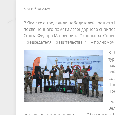
6 октября 2025
В Якутске определили победителей третьего 
посвященного памяти легендарного снайпер
Союза Федора Матвеевича Охлопкова. Соре
Председателя Правительства РФ – полномоч
В 
ту
па
во
Со
Пр
Пр
«Б
Вел
поставлен рекорд полигона – 2100 метров. 