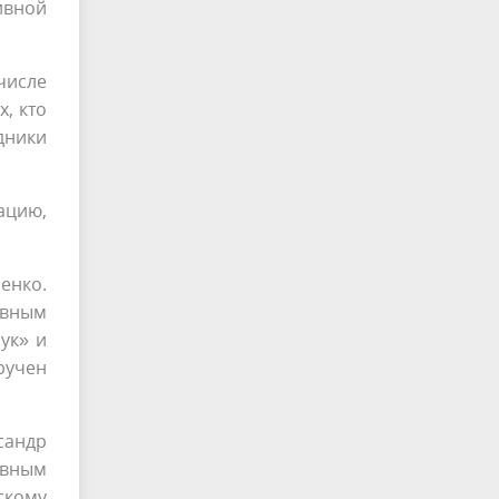
ивной
числе
, кто
дники
ацию,
енко.
ывным
ук» и
ручен
сандр
ывным
скому