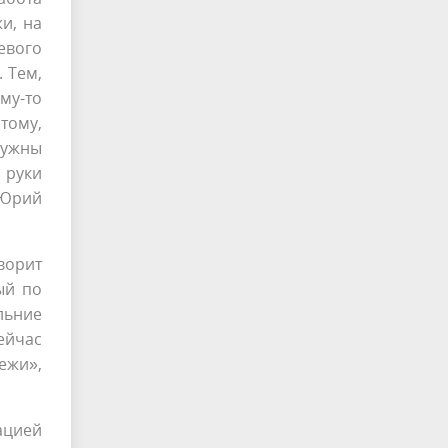
и, на
евого
 Тем,
му-то
тому,
нужны
 руки
 Юрий
оворит
ый по
льние
сейчас
ежи»,
ацией