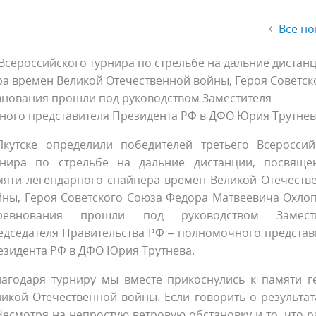
Все но
Всероссийского турнира по стрельбе на дальние дистанц
а времен Великой Отечественной войны, Героя Советск
внования прошли под руководством Заместителя
ного представителя Президента РФ в ДФО Юрия Трутнев
Якутске определили победителей третьего Всероссий
рнира по стрельбе на дальние дистанции, посвяще
мяти легендарного снайпера времен Великой Отечеств
йны, Героя Советского Союза Федора Матвеевича Охлоп
ревнования прошли под руководством Замести
едседателя Правительства РФ – полномочного представ
езидента РФ в ДФО Юрия Трутнева.
лагодаря турниру мы вместе прикоснулись к памяти г
икой Отечественной войны. Если говорить о результата
Несмотря на непростую ветровую обстановку и то, что р