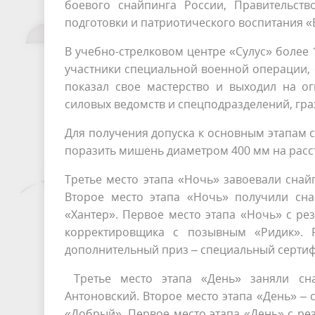
боевого снайпинга России, Правительств
подготовки и патриотического воспитания 
В учебно-стрелковом центре «Сулус» более 
участники специальной военной операции, с
показал свое мастерство и выходил на о
силовых ведомств и спецподразделений, гр
Для получения допуска к основным этапам
поразить мишень диаметром 400 мм на расст
Третье место этапа «Ночь» завоевали сна
Второе место этапа «Ночь» получили сн
«Хантер». Первое место этапа «Ночь» с ре
корректировщика с позывным «Ридик». Р
дополнительный приз – специальный сертифи
Третье место этапа «День» заняли сна
Антоновский. Второе место этапа «День» 
«Добрый». Первое место этапа «День» с ре