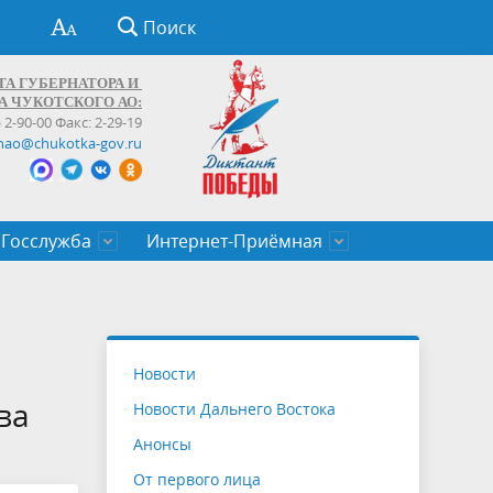
Поиск
ТА ГУБЕРНАТОРА И
А ЧУКОТСКОГО АО:
) 2-90-00 Факс: 2-29-19
hao@chukotka-gov.ru
Госслужба
Интернет-Приёмная
ти
ентров
приказы
Муниципальные образования
Федеральные органы власти
Приоритетные направления
Объявления, конкурсы, заявки
От первого лица
Профессиональное развитие
Оставить обращение (обратная связь)
государственных гражданских
Бизнесу
Новости
служащих Чукотского автономного
ва
Новости Дальнего Востока
округа
Анонсы
От первого лица