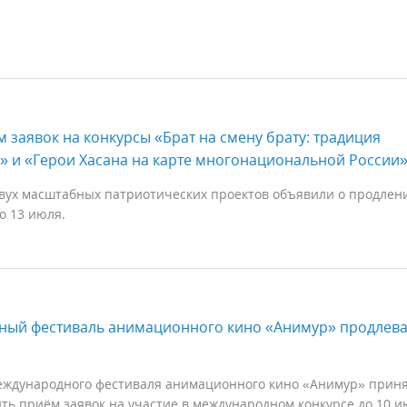
 заявок на конкурсы «Брат на смену брату: традиция
» и «Герои Хасана на карте многонациональной России
вух масштабных патриотических проектов объявили о продлен
о 13 июля.
ный фестиваль анимационного кино «Анимур» продлева
еждународного фестиваля анимационного кино «Анимур» прин
ть приём заявок на участие в международном конкурсе до 10 