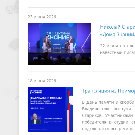
23 июня 2026
Николай Стари
«Дома Знаний»
22 июня на пло
известный писа
18 июня 2026
Трансляция из Примо
В День памяти и скорби
Владивостоке выступит
Стариков. Участниками
победителя в студии с
подключатся все регион