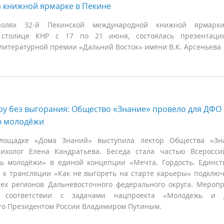
 книжной ярмарке в Пекине
лях 32-й Пекинской международной книжной ярмарки
столице КНР с 17 по 21 июня, состоялась презентаци
литературной премии «Дальний Восток» имени В.К. Арсеньева
ру без выгорания: Общество «Знание» провело для ДФО
ю молодёжи
ощадке «Дома Знаний» выступила лектор Общества «Зна
ихолог Елена Кандратьева. Беседа стала частью Всеросси
ь молодёжи» в единой концепции «Мечта. Гордость. Единст
 к трансляции «Как не выгореть на старте карьеры» подклю
сех регионов Дальневосточного федерального округа. Мероп
в соответствии с задачами нацпроекта «Молодежь и д
о Президентом России Владимиром Путиным.