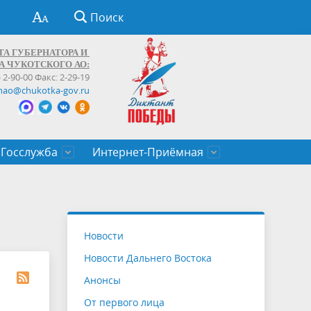
Поиск
ТА ГУБЕРНАТОРА И
А ЧУКОТСКОГО АО:
) 2-90-00 Факс: 2-29-19
hao@chukotka-gov.ru
Госслужба
Интернет-Приёмная
ти
ентров
приказы
Муниципальные образования
Федеральные органы власти
Приоритетные направления
Объявления, конкурсы, заявки
От первого лица
Профессиональное развитие
Оставить обращение (обратная связь)
государственных гражданских
Бизнесу
Новости
служащих Чукотского автономного
Новости Дальнего Востока
округа
Анонсы
От первого лица