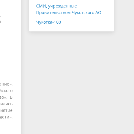
СМИ, учрежденные
Правительством Чукотского АО
,
я
Чукотка-100
ние»,
йского
во». В
чились
риятие
ети»,