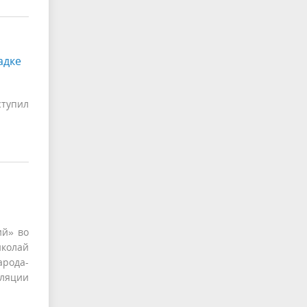
адке
ступил
ий» во
иколай
арода-
сляции