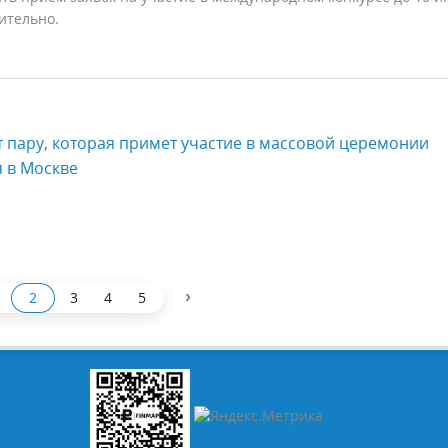
ительно.
т пару, которая примет участие в массовой церемонии
 в Москве
›
2
3
4
5