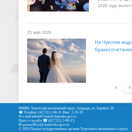
2026 года включ
25 мая 2026
На Чукотке ищу
бракосочетания
‹
1
689000, Чукотский автономный округ, Анадырь, ул. Беринга, 20
☎ Телефон: (42722) 2-90-31 Факс: 2-29-19
✉ e-mail:
admin87chao@chukotka-gov.ru
Пресс-служба ☎ (42722) 2-90-15
✉
pressoffice
@chukotka-gov.ru
© 2026 Портал государственных органов Чукотского автономного округа