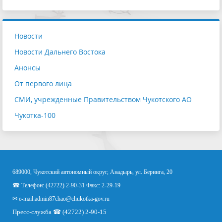
Новости
Новости Дальнего Востока
Анонсы
От первого лица
СМИ, учрежденные Правительством Чукотского АО
Чукотка-100
689000, Чукотский автономный округ, Анадырь, ул. Беринга, 20
☎ Телефон: (42722) 2-90-31 Факс: 2-29-19
✉ e-mail:
admin87chao@chukotka-gov.ru
Пресс-служба ☎ (42722) 2-90-15