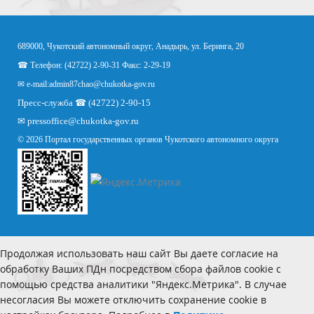
689000, Чукотский автономный округ, Анадырь, ул. Беринга, 20
☎ Телефон: (42722) 2-90-31 Факс: 2-29-19
✉ e-mail:
admin87chao@chukotka-gov.ru
Пресс-служба ☎ (42722) 2-90-15
✉
pressoffice
@chukotka-gov.ru
© 2026 Портал государственных органов Чукотского автономного округа
Продолжая использовать наш сайт Вы даете согласие на
обработку Ваших ПДн посредством сбора файлов cookie с
помощью средства аналитики "Яндекс.Метрика". В случае
несогласия Вы можете отключить сохранение cookie в