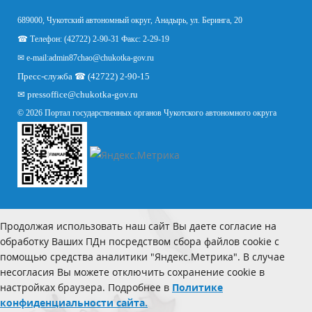
689000, Чукотский автономный округ, Анадырь, ул. Беринга, 20
☎ Телефон: (42722) 2-90-31 Факс: 2-29-19
✉ e-mail:
admin87chao@chukotka-gov.ru
Пресс-служба ☎ (42722) 2-90-15
✉
pressoffice
@chukotka-gov.ru
© 2026 Портал государственных органов Чукотского автономного округа
Продолжая использовать наш сайт Вы даете согласие на
обработку Ваших ПДн посредством сбора файлов cookie с
помощью средства аналитики "Яндекс.Метрика". В случае
несогласия Вы можете отключить сохранение cookie в
настройках браузера. Подробнее в
Политике
конфиденциальности сайта.