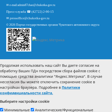
✉ e-mail:
admin87chao@chukotka-gov.ru
Пресс-служба ☎ (42722) 2-90-15
✉
pressoffice
@chukotka-gov.ru
© 2026 Портал государственных органов Чукотского автономного округа
Продолжая использовать наш сайт Вы даете согласие на
обработку Ваших ПДн посредством сбора файлов cookie с
помощью средства аналитики "Яндекс.Метрика". В случае
несогласия Вы можете отключить сохранение cookie в
настройках браузера. Подробнее в
Политике
конфиденциальности сайта.
Выберите настройки cookie
Минимальные
Аналитические/Функциональные