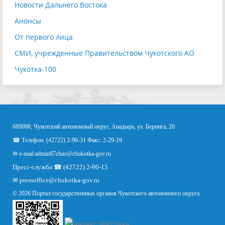
Новости Дальнего Востока
Анонсы
От первого лица
СМИ, учрежденные Правительством Чукотского АО
Чукотка-100
689000, Чукотский автономный округ, Анадырь, ул. Беринга, 20
☎ Телефон: (42722) 2-90-31 Факс: 2-29-19
✉ e-mail:
admin87chao@chukotka-gov.ru
Пресс-служба ☎ (42722) 2-90-15
✉
pressoffice
@chukotka-gov.ru
© 2026 Портал государственных органов Чукотского автономного округа