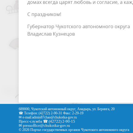
домах всегда царят любовь и согласие, а ка
С праздником!
Губернатор Чукотского автономного округа
Владислав Кузнецов
689000, Чукотский автономный округ, Анадырь, ул. Беринга, 20
☎ Телефон: (42722) 2-90-31 Факс: 2-29-19
✉ e-mail:
admin87chao@chukotka-gov.ru
Пресс-служба ☎ (42722) 2-90-15
✉
pressoffice
@chukotka-gov.ru
© 2026 Портал государственных органов Чукотского автономного округа