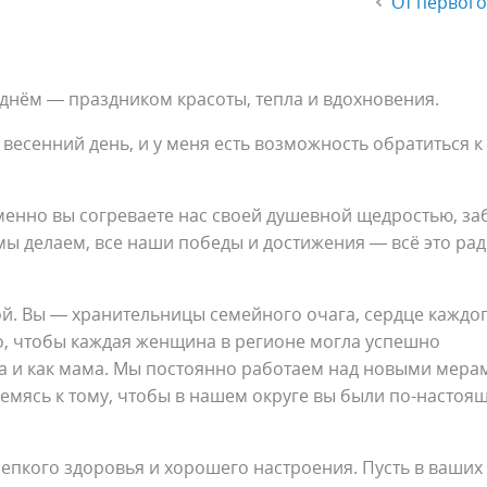
От первого
нём — праздником красоты, тепла и вдохновения.
 весенний день, и у меня есть возможность обратиться к
менно вы согреваете нас своей душевной щедростью, за
о мы делаем, все наши победы и достижения — всё это ра
й. Вы — хранительницы семейного очага, сердце каждо
о, чтобы каждая женщина в регионе могла успешно
на и как мама. Мы постоянно работаем над новыми мера
ремясь к тому, чтобы в нашем округе вы были по-настоя
репкого здоровья и хорошего настроения. Пусть в ваших