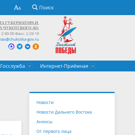
Поиск
ТА ГУБЕРНАТОРА И
А ЧУКОТСКОГО АО:
) 2-90-00 Факс: 2-29-19
hao@chukotka-gov.ru
Госслужба
Интернет-Приёмная
ти
ентров
приказы
Муниципальные образования
Федеральные органы власти
Приоритетные направления
Объявления, конкурсы, заявки
От первого лица
Профессиональное развитие
Оставить обращение (обратная связь)
государственных гражданских
Бизнесу
Новости
служащих Чукотского автономного
Новости Дальнего Востока
округа
Анонсы
От первого лица