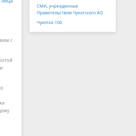
 лица
СМИ, учрежденные
Правительством Чукотского АО
Чукотка-100
 вам с
ботой
ди
го
ми
щему