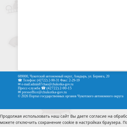
689000, Чукотский автономный округ, Анадырь, ул. Беринга, 20
☎ Телефон: (42722) 2-90-31 Факс: 2-29-19
✉ e-mail:
admin87chao@chukotka-gov.ru
Пресс-служба ☎ (42722) 2-90-15
✉
pressoffice
@chukotka-gov.ru
© 2026 Портал государственных органов Чукотского автономного округа
Продолжая использовать наш сайт Вы даете согласие на обрабо
можете отключить сохранение cookie в настройках браузера. 