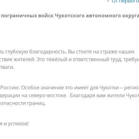
От первого
пограничных войск Чукотского автономного округа
ть глубокую благодарность. Вы стоите на страже наших
ствие жителей. Это тяжёлый и ответственный труд, треб
тваги.
оссию. Особое значение это имеет для Чукотки – регио
ерации на северо-востоке. Благодаря вам жители Чукот
зопасности границ.
я и успехов!