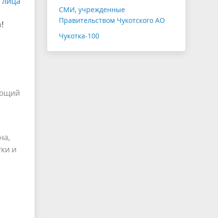
 лица
СМИ, учрежденные
Правительством Чукотского АО
!
Чукотка-100
ующий
на,
ки и