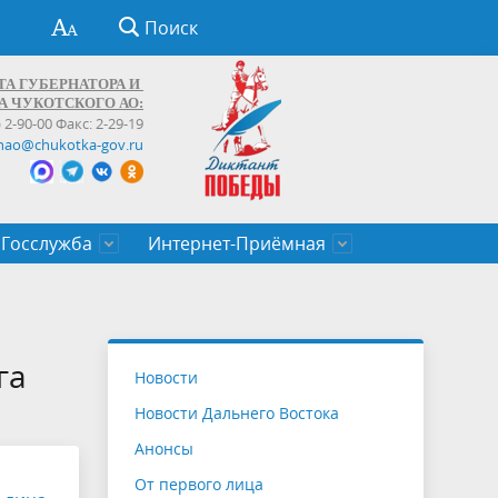
Поиск
ТА ГУБЕРНАТОРА И
А ЧУКОТСКОГО АО:
) 2-90-00 Факс: 2-29-19
hao@chukotka-gov.ru
Госслужба
Интернет-Приёмная
ти
ентров
приказы
Муниципальные образования
Федеральные органы власти
Приоритетные направления
Объявления, конкурсы, заявки
От первого лица
Профессиональное развитие
Оставить обращение (обратная связь)
государственных гражданских
Бизнесу
га
Новости
служащих Чукотского автономного
Новости Дальнего Востока
округа
Анонсы
От первого лица