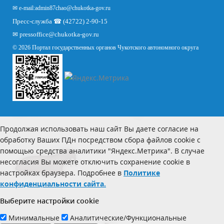
✉ e-mail:
admin87chao@chukotka-gov.ru
Пресс-служба ☎ (42722) 2-90-15
✉
pressoffice
@chukotka-gov.ru
© 2026 Портал государственных органов Чукотского автономного округа
Продолжая использовать наш сайт Вы даете согласие на
обработку Ваших ПДн посредством сбора файлов cookie с
помощью средства аналитики "Яндекс.Метрика". В случае
несогласия Вы можете отключить сохранение cookie в
настройках браузера. Подробнее в
Политике
конфиденциальности сайта.
Выберите настройки cookie
Минимальные
Аналитические/Функциональные