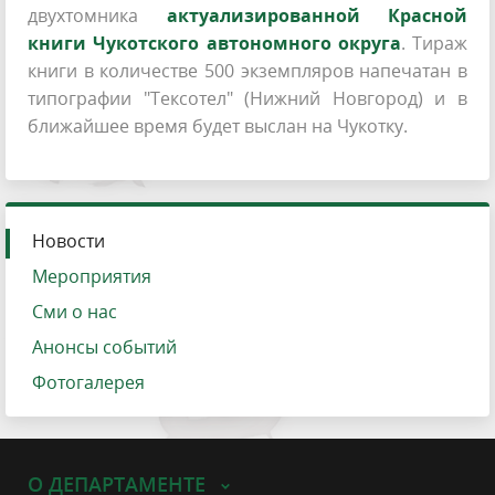
двухтомника
актуализированной Красной
книги Чукотского автономного округа
. Тираж
книги в количестве 500 экземпляров напечатан в
типографии "Тексотел" (Нижний Новгород) и в
ближайшее время будет выслан на Чукотку.
Новости
Мероприятия
Сми о нас
Анонсы событий
Фотогалерея
О ДЕПАРТАМЕНТЕ