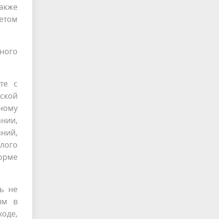
также
четом
ного
те с
ской
ному
нии,
аний,
илого
форме
ь не
ым в
оде,