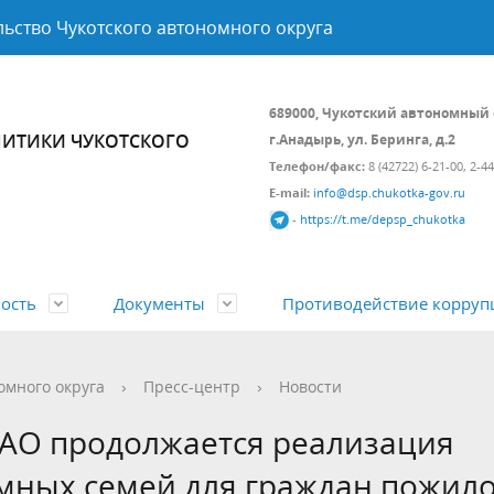
ьство Чукотского автономного округа
689000, Чукотский автономный 
ИТИКИ ЧУКОТСКОГО
г.Анадырь, ул. Беринга, д.2
Телефон/факс:
8 (42722) 6-21-00, 2-4
E-mail:
info@dsp.chukotka-gov.ru
-
https://t.me/depsp_chukotka
ость
Документы
Противодействие корруп
а и состав
 политика
вно-правовые акты
Подведомственные организа
Контрольно-надзорная деяте
Открытые данные
омного округа
›
Пресс-центр
›
Новости
ой Федерации и Чукотского
циальной поддержки
Гражданам
Государственные программы
 АО продолжается реализация
ного округа
ия
мных семей для граждан пожил