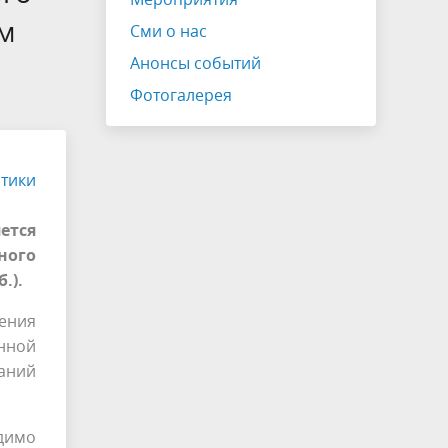
ом
Сми о нас
Анонсы событий
Фотогалерея
итики
ется
ного
.).
ения
енной
ваний
одимо