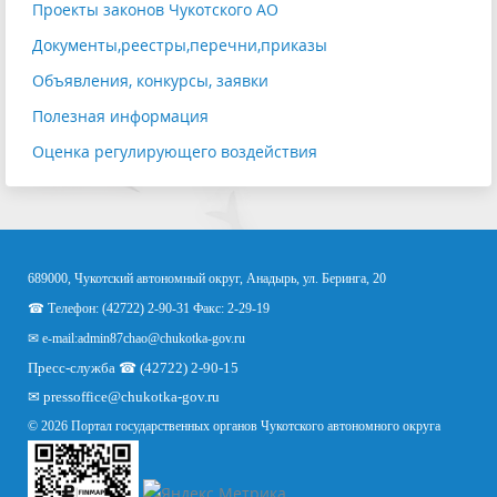
Проекты законов Чукотского АО
Документы,реестры,перечни,приказы
Объявления, конкурсы, заявки
Полезная информация
Оценка регулирующего воздействия
689000, Чукотский автономный округ, Анадырь, ул. Беринга, 20
☎ Телефон: (42722) 2-90-31 Факс: 2-29-19
✉ e-mail:
admin87chao@chukotka-gov.ru
Пресс-служба ☎ (42722) 2-90-15
✉
pressoffice
@chukotka-gov.ru
© 2026 Портал государственных органов Чукотского автономного округа