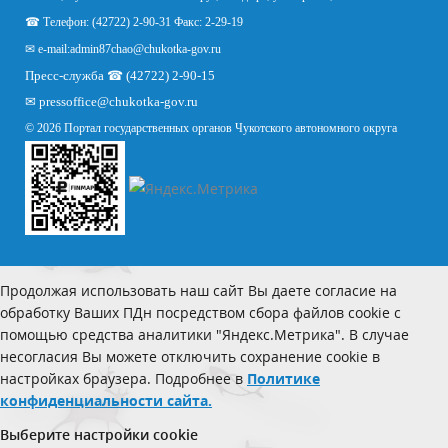
☎ Телефон: (42722) 2-90-31 Факс: 2-29-19
✉ e-mail:
admin87chao@chukotka-gov.ru
Пресс-служба ☎ (42722) 2-90-15
✉
pressoffice
@chukotka-gov.ru
© 2026 Портал государственных органов Чукотского автономного округа
Продолжая использовать наш сайт Вы даете согласие на
обработку Ваших ПДн посредством сбора файлов cookie с
помощью средства аналитики "Яндекс.Метрика". В случае
несогласия Вы можете отключить сохранение cookie в
настройках браузера. Подробнее в
Политике
конфиденциальности сайта.
Выберите настройки cookie