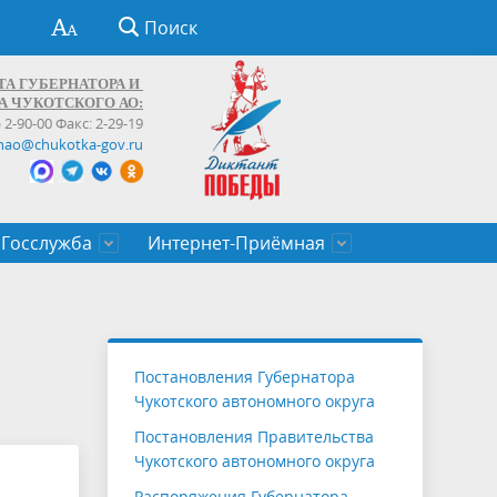
Поиск
ТА ГУБЕРНАТОРА И
А ЧУКОТСКОГО АО:
) 2-90-00 Факс: 2-29-19
hao@chukotka-gov.ru
Госслужба
Интернет-Приёмная
ти
ентров
приказы
Муниципальные образования
Федеральные органы власти
Приоритетные направления
Объявления, конкурсы, заявки
От первого лица
Профессиональное развитие
Оставить обращение (обратная связь)
государственных гражданских
Бизнесу
Постановления Губернатора
служащих Чукотского автономного
Чукотского автономного округа
округа
Постановления Правительства
Чукотского автономного округа
Распоряжения Губернатора