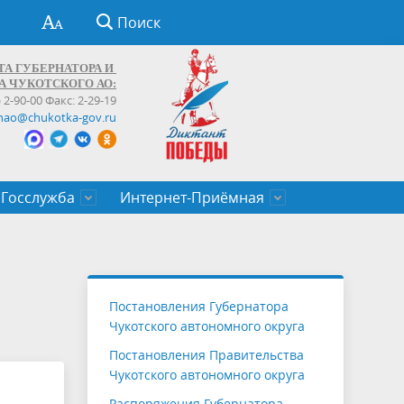
Поиск
ТА ГУБЕРНАТОРА И
А ЧУКОТСКОГО АО:
) 2-90-00 Факс: 2-29-19
hao@chukotka-gov.ru
Госслужба
Интернет-Приёмная
ти
ентров
приказы
Муниципальные образования
Федеральные органы власти
Приоритетные направления
Объявления, конкурсы, заявки
От первого лица
Профессиональное развитие
Оставить обращение (обратная связь)
государственных гражданских
Бизнесу
Постановления Губернатора
служащих Чукотского автономного
Чукотского автономного округа
округа
Постановления Правительства
Чукотского автономного округа
Распоряжения Губернатора