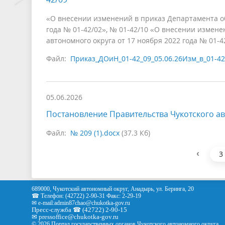
«О внесении изменений в приказ Департамента обр
года № 01-42/02», № 01-42/10 «О внесении измене
автономного округа от 17 ноября 2022 года № 01-4
Файл:
Приказ_ДОиН_01-42_09_05.06.26Изм_в_01-42
05.06.2026
Постановление Правительства Чукотского ав
Файл:
№ 209 (1).docx
(37.3 Кб)
‹
3
689000, Чукотский автономный округ, Анадырь, ул. Беринга, 20
☎ Телефон: (42722) 2-90-31 Факс: 2-29-19
✉ e-mail:
admin87chao@chukotka-gov.ru
Пресс-служба ☎ (42722) 2-90-15
✉
pressoffice
@chukotka-gov.ru
© 2026 Портал государственных органов Чукотского автономного округа