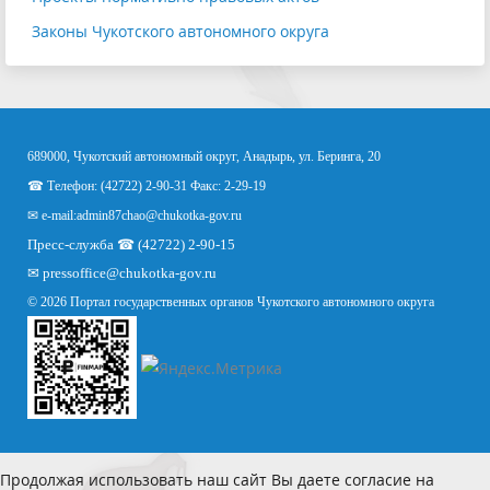
Законы Чукотского автономного округа
689000, Чукотский автономный округ, Анадырь, ул. Беринга, 20
☎ Телефон: (42722) 2-90-31 Факс: 2-29-19
✉ e-mail:
admin87chao@chukotka-gov.ru
Пресс-служба ☎ (42722) 2-90-15
✉
pressoffice
@chukotka-gov.ru
© 2026 Портал государственных органов Чукотского автономного округа
Продолжая использовать наш сайт Вы даете согласие на