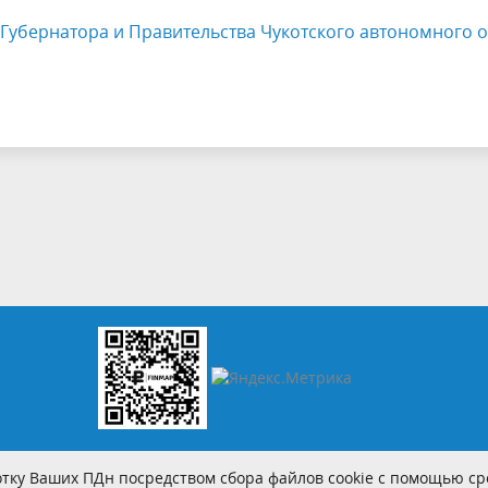
Губернатора и Правительства Чукотского автономного о
тку Ваших ПДн посредством сбора файлов cookie с помощью сре