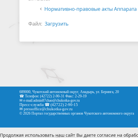
Нормативно-правовые акты Аппарата 
Файл:
Загрузить
689000, Чукотский автономный округ, Анадырь, ул. Беринга, 20
☎ Телефон: (42722) 2-90-31 Факс: 2-29-19
✉ e-mail:
admin87chao@chukotka-gov.ru
Пресс-служба ☎ (42722) 2-90-15
✉
pressoffice
@chukotka-gov.ru
© 2026 Портал государственных органов Чукотского автономного округа
Продолжая использовать наш сайт Вы даете согласие на обрабо