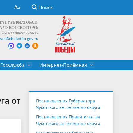
Поиск
ТА ГУБЕРНАТОРА И
А ЧУКОТСКОГО АО:
) 2-90-00 Факс: 2-29-19
hao@chukotka-gov.ru
Госслужба
Интернет-Приёмная
ти
ентров
приказы
Муниципальные образования
Федеральные органы власти
Приоритетные направления
Объявления, конкурсы, заявки
От первого лица
Профессиональное развитие
Оставить обращение (обратная связь)
государственных гражданских
Бизнесу
га от
Постановления Губернатора
служащих Чукотского автономного
Чукотского автономного округа
округа
Постановления Правительства
Чукотского автономного округа
Распоряжения Губернатора