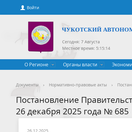
Войти
ЧУКОТСКИЙ АВТОНО
Сегодня: 7 Августа
Местное время: 5:15:14
О Регионе
Органы власти
Экономи
Общие сведения
Губернатор
Государственные программы
Нормативно-правовые акты
Новости
Конкурсы, сведения о вакантных
Порядок рассмотрения обращений
Символик
Правител
Национа
Проекты 
Новости 
Порядок 
Порядок 
Документы
›
Нормативно-правовые акты
›
Постан
Чукотского АО
должностях
приемов
Общественная палата
Полезная информация
СМИ, учрежденные Правительством
Уполном
Оценка р
Чукотка-
Постановление Правительст
Чукотского АО
Защита населения от ЧС
26 декабря 2025 года № 685
26.12.2025