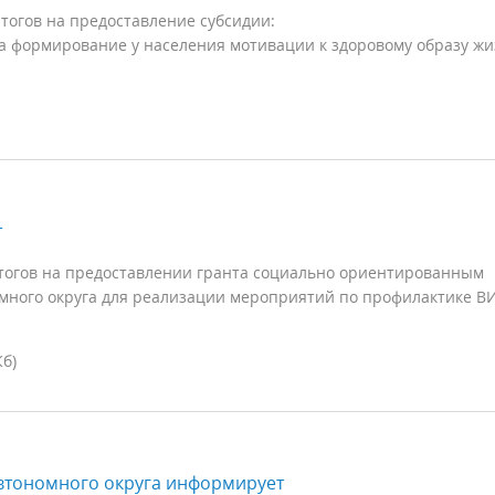
тогов на предоставление субсидии:
а формирование у населения мотивации к здоровому образу ж
т
итогов на предоставлении гранта социально ориентированным
много округа для реализации мероприятий по профилактике В
Кб)
втономного округа информирует