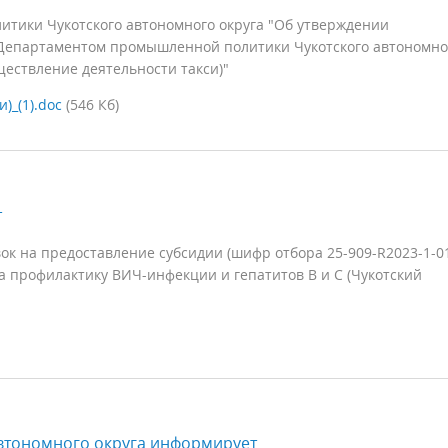
тики Чукотского автономного округа "Об утверждении
Департаментом промышленной политики Чукотского автономно
ществление деятельности такси)"
)_(1).doc
(546 Кб)
т
к на предоставление субсидии (шифр отбора 25-909-R2023-1-0
 профилактику ВИЧ-инфекции и гепатитов B и C (Чукотский
втономного округа информирует