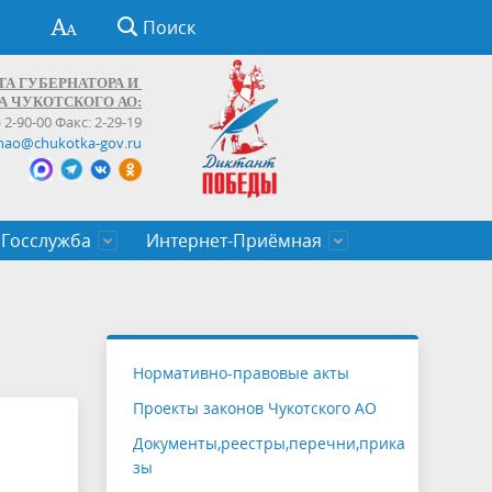
Поиск
ТА ГУБЕРНАТОРА И
А ЧУКОТСКОГО АО:
) 2-90-00 Факс: 2-29-19
hao@chukotka-gov.ru
Госслужба
Интернет-Приёмная
ти
ентров
приказы
Муниципальные образования
Федеральные органы власти
Приоритетные направления
Объявления, конкурсы, заявки
От первого лица
Профессиональное развитие
Оставить обращение (обратная связь)
государственных гражданских
Бизнесу
Нормативно-правовые акты
служащих Чукотского автономного
Проекты законов Чукотского АО
округа
Документы,реестры,перечни,прика
зы