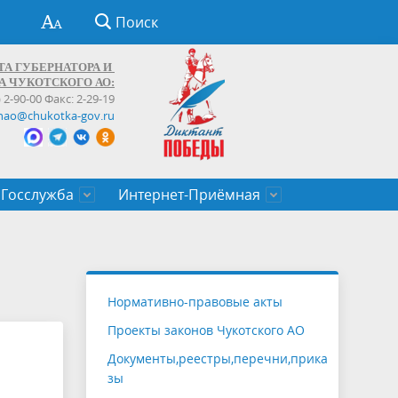
Поиск
ТА ГУБЕРНАТОРА И
А ЧУКОТСКОГО АО:
) 2-90-00 Факс: 2-29-19
hao@chukotka-gov.ru
Госслужба
Интернет-Приёмная
ти
ентров
приказы
Муниципальные образования
Федеральные органы власти
Приоритетные направления
Объявления, конкурсы, заявки
От первого лица
Профессиональное развитие
Оставить обращение (обратная связь)
государственных гражданских
Бизнесу
Нормативно-правовые акты
служащих Чукотского автономного
Проекты законов Чукотского АО
округа
Документы,реестры,перечни,прика
зы