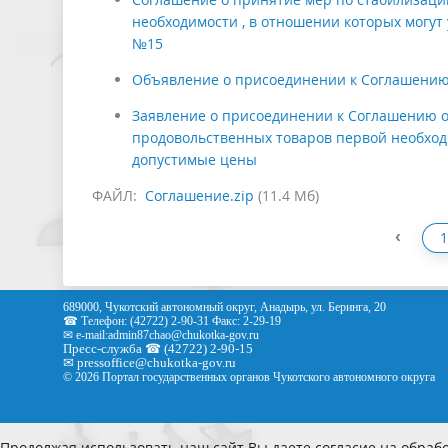
необходимости , в отношении которых могут
№15
Объявление о присоединении к Соглашению
Заявление о присоединении к Соглашению о
продовольственных товаров первой необходи
допустимые цены
ФАЙЛ:
Соглашение.zip
(11.4 Мб)
‹
1
689000, Чукотский автономный округ, Анадырь, ул. Беринга, 20
☎ Телефон: (42722) 2-90-31 Факс: 2-29-19
✉ e-mail:
admin87chao@chukotka-gov.ru
Пресс-служба ☎ (42722) 2-90-15
✉
pressoffice
@chukotka-gov.ru
© 2026 Портал государственных органов Чукотского автономного округа
Продолжая использовать наш сайт Вы даете согласие на обрабо