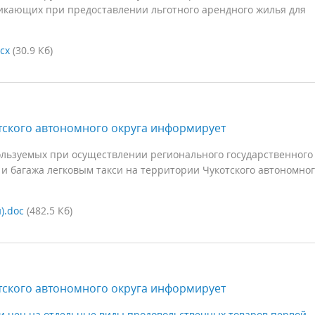
икающих при предоставлении льготного арендного жилья для
cx
(30.9 Кб)
ского автономного округа информирует
льзуемых при осуществлении регионального государственного
 и багажа легковым такси на территории Чукотского автономно
).doc
(482.5 Кб)
ского автономного округа информирует
и цен на отдельные виды продовольственных товаров первой