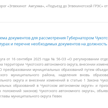
ог «Эгвекинот Амгуэма», «Подъезд до Эгвекинотской ГРЭС» от
ема документов для рассмотрения Губернатором Чукотс
турах и перечне необходимых документов на должность
руга от 16 сентября 2025 года № 56-ОЗ «О регулировании отд
а территории Чукотского автономного округа, внесении измен
 «О преобразовании муниципальных образований путем объед
кого муниципального района, наделения вновь образова
ьного округа и внесении изменений в статью 1 Закона Чуко
альных образований в Чукотском автономном округе» и при
 положений законов) Чукотского автономного округа», объяв
 главы муниципального округа Певек