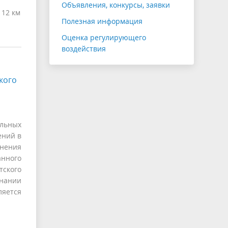
Объявления, конкурсы, заявки
 12 км
Полезная информация
Оценка регулирующего
воздействия
кого
ельных
ений в
инения
нного
тского
знании
ляется