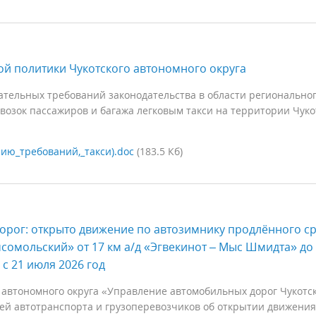
й политики Чукотского автономного округа
ательных требований законодательства в области регионально
евозок пассажиров и багажа легковым такси на территории Чуко
ию_требований,_такси).doc
(183.5 Кб)
орог: открыто движение по автозимнику продлённого с
мсомольский» от 17 км а/д «Эгвекинот – Мыс Шмидта» до
с 21 июля 2026 год
 автономного округа «Управление автомобильных дорог Чукотс
лей автотранспорта и грузоперевозчиков об открытии движения