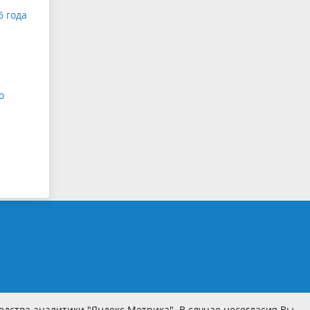
6 года
о
дства аналитики "Яндекс.Метрика". В случае несогласия Вы