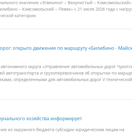
ального значения «Эгвекинот – Валунистый – Комсомольский» 
илибино – Комсомольский – Певек» с 21 июля 2026 года с нагру
ческой категории.
орог: открыто движение по маршруту «Билибино - Майск
 автономного округа «Управление автомобильных дорог Чукотс
лей автотранспорта и грузоперевозчиков об открытии по маршр
рузками, определенными для автомобильных дорог V технической
мунального хозяйства информирует
ние из окружного бюджета субсидии юридическим лицам на