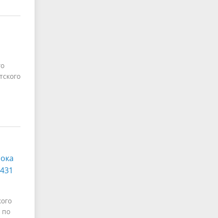
го
тского
рока
 431
кого
 по