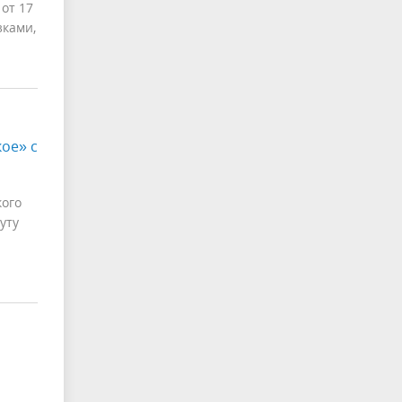
от 17
зками,
ое» с
кого
уту