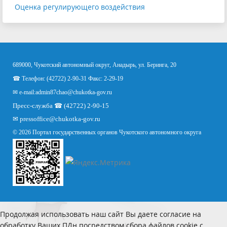
Оценка регулирующего воздействия
689000, Чукотский автономный округ, Анадырь, ул. Беринга, 20
☎ Телефон: (42722) 2-90-31 Факс: 2-29-19
✉ e-mail:
admin87chao@chukotka-gov.ru
Пресс-служба ☎ (42722) 2-90-15
✉
pressoffice
@chukotka-gov.ru
© 2026 Портал государственных органов Чукотского автономного округа
Продолжая использовать наш сайт Вы даете согласие на
обработку Ваших ПДн посредством сбора файлов cookie с