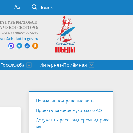
Поиск
ТА ГУБЕРНАТОРА И
А ЧУКОТСКОГО АО:
) 2-90-00 Факс: 2-29-19
hao@chukotka-gov.ru
Госслужба
Интернет-Приёмная
ти
ентров
приказы
Муниципальные образования
Федеральные органы власти
Приоритетные направления
Объявления, конкурсы, заявки
От первого лица
Профессиональное развитие
Оставить обращение (обратная связь)
государственных гражданских
Бизнесу
Нормативно-правовые акты
служащих Чукотского автономного
Проекты законов Чукотского АО
округа
Документы,реестры,перечни,прика
зы