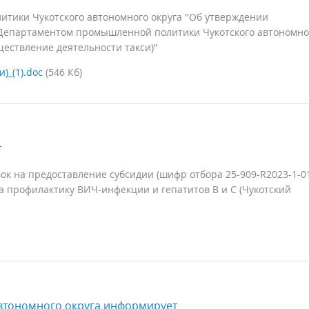
тики Чукотского автономного округа "Об утверждении
Департаментом промышленной политики Чукотского автономно
ществление деятельности такси)"
)_(1).doc
(546 Кб)
т
к на предоставление субсидии (шифр отбора 25-909-R2023-1-0
 профилактику ВИЧ-инфекции и гепатитов B и C (Чукотский
втономного округа информирует