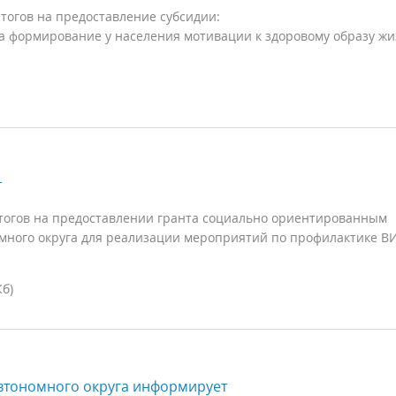
тогов на предоставление субсидии:
а формирование у населения мотивации к здоровому образу ж
т
итогов на предоставлении гранта социально ориентированным
много округа для реализации мероприятий по профилактике В
Кб)
втономного округа информирует