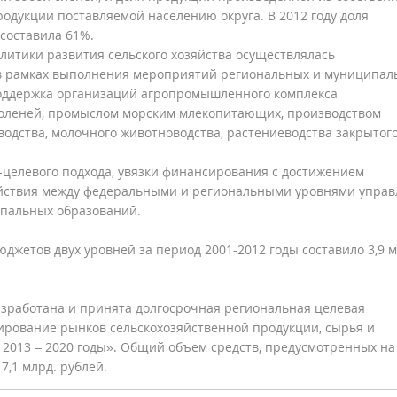
одукции поставляемой населению округа. В 2012 году доля
составила 61%.
литики развития сельского хозяйства осуществлялась
 в рамках выполнения мероприятий региональных и муниципал
оддержка организаций агропромышленного комплекса
оленей, промыслом морским млекопитающих, производством
водства, молочного животноводства, растениеводства закрытог
елевого подхода, увязки финансирования с достижением
ействия между федеральными и региональными уровнями упра
ипальных образований.
етов двух уровней за период 2001-2012 годы составило 3,9 м
азработана и принята долгосрочная региональная целевая
лирование рынков сельскохозяйственной продукции, сырья и
 2013 – 2020 годы». Общий объем средств, предусмотренных на
,1 млрд. рублей.