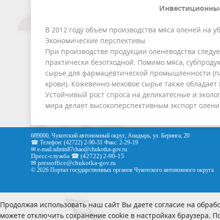
Инвестиционные перс
В 2012 году объем производства мяса оленей на уб
Экономические перспективы
При производстве продукции оленеводства следует
практически безотходной. Помимо мяса, субпродук
сырье для фармацевтической промышленности (пан
крови). Кожевенно-меховое сырье также обладает
Устойчивый рост спроса на деликатесные и эколо
мира делает высокоперспективным экспорт олени
689000, Чукотский автономный округ, Анадырь, ул. Беринга, 20
☎ Телефон: (42722) 2-90-31 Факс: 2-29-19
✉ e-mail:
admin87chao@chukotka-gov.ru
Пресс-служба ☎ (42722) 2-90-15
✉
pressoffice
@chukotka-gov.ru
© 2026 Портал государственных органов Чукотского автономного округа
Продолжая использовать наш сайт Вы даете согласие на обрабо
можете отключить сохранение cookie в настройках браузера. 