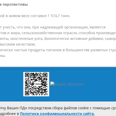
пективы
ой в живом весе составил 1 574,7 тонн.
 учесть, что она, при надлежащей организации, является
тов и жира, сельскохозяйственная отрасль способна производи
ты, окостенелые рога, биологически активные добавки, сывор
 высоким качеством.
гически чистые продукты питания в большинстве развитых стр
ны.
тку Ваших ПДн посредством сбора файлов cookie с помощью сре
Подробнее в
Политике конфиденциальности сайта.