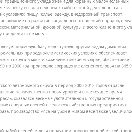
ой традиционного уклада жизни для коренных малочисленных
ёт человеку всё для ведения хозяйственной деятельности в
х условиях: пищу, жильё, одежду, внедорожный транспорт.
ое влияние на развитие социальных отношений народов, веду
кой, материальной, духовной культуры и всего жизненного укл
у предложить не могут.
пользует кормовую базу недоступную другим видам домашних
стремальных природно-климатических условиях, обеспечивает
много округа в мясе и кожевенно-меховом сырье, обеспечивает
90 по 2000 год произошло сокращение оленепоголовья на 365,9
кого автономного округа в период 2000-2012 годов отрасль
овление на качественно новом уровне и в настоящее время
расль, оказалась весьма чувствительной к государственной
шних северных оленей в сельскохозяйственных предприятиях
раза, производство мяса на убой в живом весе также увеличилос
й забой оленей, и доля продукции произведенной из собствен