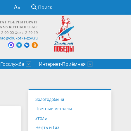
Поиск
ТА ГУБЕРНАТОРА И
А ЧУКОТСКОГО АО:
) 2-90-00 Факс: 2-29-19
hao@chukotka-gov.ru
Госслужба
Интернет-Приёмная
ти
ентров
приказы
Муниципальные образования
Федеральные органы власти
Приоритетные направления
Объявления, конкурсы, заявки
От первого лица
Профессиональное развитие
Оставить обращение (обратная связь)
государственных гражданских
Бизнесу
Золотодобыча
служащих Чукотского автономного
Цветные металлы
округа
Уголь
Нефть и Газ