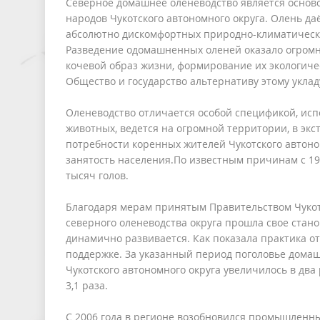
Северное домашнее оленеводство является основ
народов Чукотского автономного округа. Олень да
абсолютно дискомфортных природно-климатически
Разведение одомашненных оленей оказало огромн
кочевой образ жизни, формирование их экологичес
Общество и государство альтернативу этому уклад
Оленеводство отличается особой спецификой, ис
животных, ведется на огромной территории, в эк
потребности коренных жителей Чукотского автоно
занятость населения.По известным причинам с 19
тысяч голов.
Благодаря мерам принятым Правительством Чукотс
северного оленеводства округа прошла свое стан
динамично развивается. Как показала практика от
поддержке. За указанный период поголовье дома
Чукотского автономного округа увеличилось в два 
3,1 раза.
С 2006 года в регионе возобновился промышленны