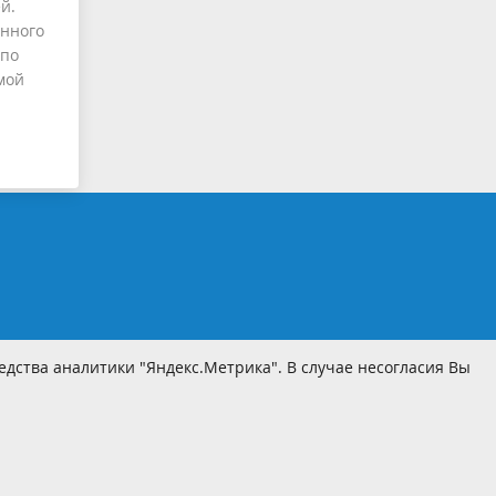
й.
енного
 по
мой
дства аналитики "Яндекс.Метрика". В случае несогласия Вы