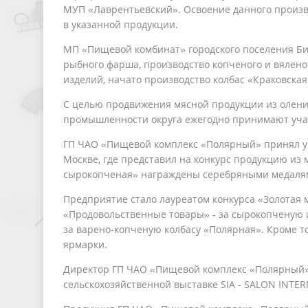
МУП «Лаврентьевский». Освоение данного произв
в указанной продукции.
МП «Пищевой комбинат» городского поселения Бил
рыбного фарша, производство копченого и вялен
изделий, начато производство колбас «Краковская
С целью продвижения мясной продукции из оле
промышленности округа ежегодно принимают участ
ГП ЧАО «Пищевой комплекс «Полярный» принял уч
Москве, где представил на конкурс продукцию из 
сырокопченая» награждены серебряными медаля
Предприятие стало лауреатом конкурса «Золотая
«Продовольственные товары» - за сырокопченую 
за варено-копченую колбасу «Полярная». Кроме т
ярмарки.
Директор ГП ЧАО «Пищевой комплекс «Полярный»
сельскохозяйственной выставке SIA - SALON INTE