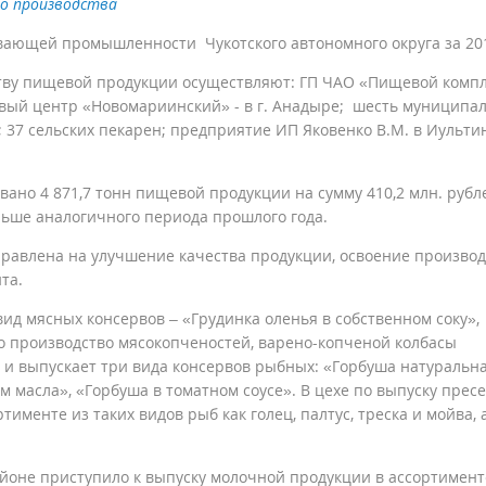
го производства
ающей промышленности Чукотского автономного округа за 201
ству пищевой продукции осуществляют: ГП ЧАО «Пищевой комп
вый центр «Новомариинский» - в г. Анадыре; шесть муниципа
37 сельских пекарен; предприятие ИП Яковенко В.М. в Иульти
ано 4 871,7 тонн пищевой продукции на сумму 410,2 млн. рубл
ольше аналогичного периода прошлого года.
равлена на улучшение качества продукции, освоение производ
та.
вид мясных консервов – «Грудинка оленья в собственном соку»,
о производство мясокопченостей, варено-копченой колбасы
и выпускает три вида консервов рыбных: «Горбуша натуральна
 масла», «Горбуша в томатном соусе». В цехе по выпуску прес
менте из таких видов рыб как голец, палтус, треска и мойва, 
йоне приступило к выпуску молочной продукции в ассортимент