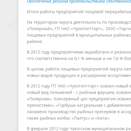
Обеспечение региона продовольствием собственно
Итоги работы предприятий пищевой перерабатыв
На территории округа деятельность по производ
«Полярный», ГП ЧАО «Чукотоптторг», ООО «Торго
пищевых предприятий в муниципальных районах; 
районе.
В 2012 году предприятиями выработано и реализов
что соответственно на 0,1 % меньше и на 7,8 % б
В целом, работа пищевых предприятий округа нап
новых видов продукции и расширение ассортимен
В 2012 году ГП ЧАО «Чукотоптторг» освоил новый 
новый вид пельменей - с рыбным фаршем, освоен
«Полярная». Консервный цех предприятия освоил 
пряностями», «Горбуша натуральная с добавлением
налажено производство рыбных пресервов в ассорти
также рыбных колбас «Палтус» и «Кета».
В феврале 2012 года Чукотском муниципальном ра