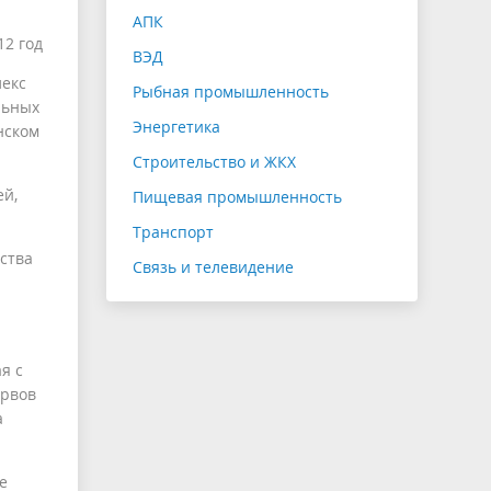
АПК
2 год
ВЭД
лекс
Рыбная промышленность
льных
Энергетика
нском
Строительство и ЖКХ
ей,
Пищевая промышленность
Транспорт
ства
Связь и телевидение
я с
ервов
а
е