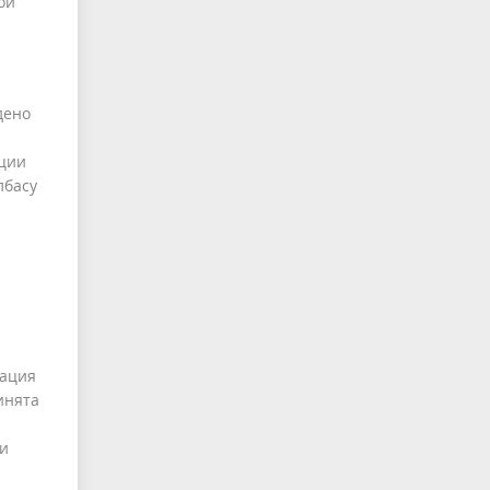
ой
дено
ации
лбасу
зация
инята
ти