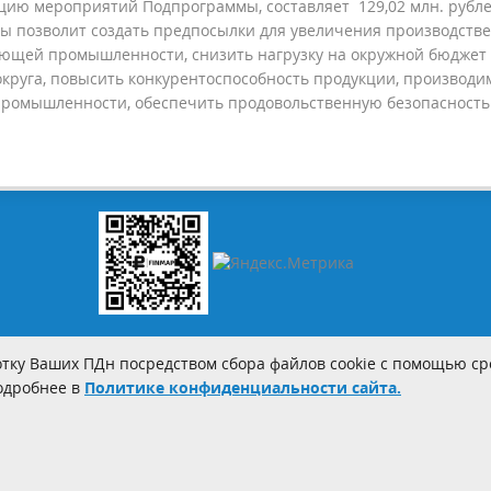
цию мероприятий Подпрограммы, составляет 129,02 млн. рубле
 позволит создать предпосылки для увеличения производств
щей промышленности, снизить нагрузку на окружной бюджет
круга, повысить конкурентоспособность продукции, производи
омышленности, обеспечить продовольственную безопасность
тку Ваших ПДн посредством сбора файлов cookie с помощью сре
Подробнее в
Политике конфиденциальности сайта.