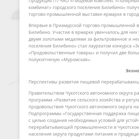
Продукция ГП ЧАО «Пищевой комплекс «Полярны
комбинат» городского поселения Билибино» полу
торгово-промышленной выставке-ярмарке в город
Впервые в Приамурской торгово-промышленной в
Билибино. Участие в ярмарке увенчалось для ни
двумя золотыми медалями за фильтрованное и не
поселения Билибино» стал лауреатом конкурса «
«Продовольственные товары» и получил две боль
полукопченую «Муромская».
Экон
Перспективы развития пищевой перерабатываю
Правительством Чукотского автономного округа р
программа «Развитие сельского хозяйства и регу
продовольствия Чукотского автономного округа н
Подпрограммы «Государственная поддержка пищ
с целью создания необходимых условий для усто
перерабатывающей промышленности в Чукотском 
населения округа продуктами питания и продукц