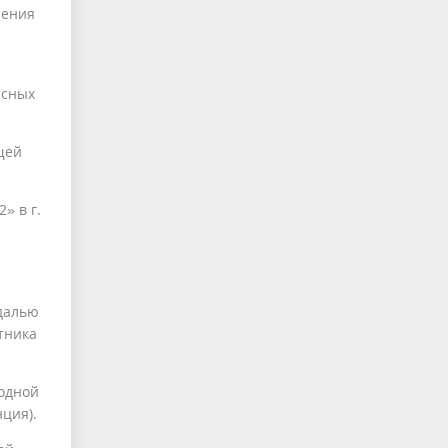
ления
асных
щей
» в г.
далью
тника
одной
ция).