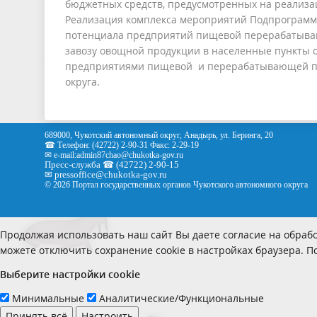
бюджетных средств, предусмотренных на реализа
Реализация комплекса мероприятий Подпрограммы
потенциала предприятий пищевой перерабатываю
завозу овощной продукции в населенные пункты о
предприятиями пищевой и перерабатывающей пр
округа.
689000, Чукотский автономный округ, Анадырь, ул. Беринга, 20
☎ Телефон: (42722) 2-90-31 Факс: 2-29-19
✉ e-mail:
admin87chao@chukotka-gov.ru
Пресс-служба ☎ (42722) 2-90-15
✉
pressoffice
@chukotka-gov.ru
© 2026 Портал государственных органов Чукотского автономного округа
Продолжая использовать наш сайт Вы даете согласие на обрабо
можете отключить сохранение cookie в настройках браузера. 
Выберите настройки cookie
Минимальные
Аналитические/Функциональные
Принять всё
Настроить