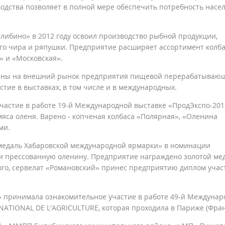
одства позволяет в полной мере обеспечить потребность насе
ибино» в 2012 году освоил производство рыбной продукции,
ого чира и ряпушки. Предприятие расширяет ассортимент колб
» и «Московская».
нины на внешний рынок предприятия пищевой перерабатываю
ие в выставках, в том числе и в международных.
астие в работе 19-й Международной выставке «ПродЭкспо-2012
мяса оленя. Варено - копченая колбаса «Полярная», «Оленина
ми.
 медаль Хабаровской международной ярмарки» в номинации
и прессованную оленину. Предприятие награждено золотой ме
ого, сервелат «Романовский» принес предприятию диплом учас
 принимала ознакомительное участие в работе 49-й Междунар
RNATIONAL DE L'AGRICULTURE, которая проходила в Париже (Фран