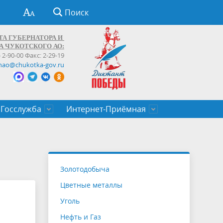
Поиск
ТА ГУБЕРНАТОРА И
А ЧУКОТСКОГО АО:
) 2-90-00 Факс: 2-29-19
hao@chukotka-gov.ru
Госслужба
Интернет-Приёмная
ти
ентров
приказы
Муниципальные образования
Федеральные органы власти
Приоритетные направления
Объявления, конкурсы, заявки
От первого лица
Профессиональное развитие
Оставить обращение (обратная связь)
государственных гражданских
Бизнесу
Золотодобыча
служащих Чукотского автономного
Цветные металлы
округа
Уголь
Нефть и Газ