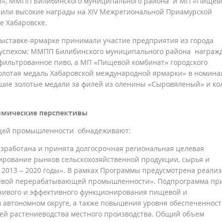
й», ММПП Билибинского муниципального района и МП «Пищев
чили высокие награды на XIV Межрегиональной Приамурской
е Хабаровске.
ыставке-ярмарке принимали участие предприятия из города
х успехом: ММПП Билибинского муниципального района награж
фильтрованное пиво, а МП «Пищевой комбинат» городского
Золотая медаль Хабаровской международной ярмарки» в номин
шие золотые медали за филей из оленины «Сыровяленый» и ко
омические перспективы
щей промышленности обнадеживают:
азработана и принята долгосрочная региональная целевая
лирование рынков сельскохозяйственной продукции, сырья и
а 2013 – 2020 годы». В рамках Программы предусмотрена реали
евой перерабатывающей промышленности». Подпрограмма пр
йчивого и эффективного функционирования пищевой и
автономном округе, а также повышения уровня обеспеченнос
ией растениеводства местного производства. Общий объем