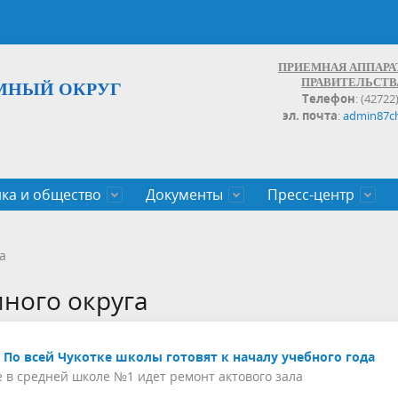
ПРИЕМНАЯ АППАРА
ПРАВИТЕЛЬСТВ
МНЫЙ ОКРУГ
Телефон
: (42722
эл. почта
:
admin87c
ка и общество
Документы
Пресс-центр
а округа
ьство
льные проекты
законов Чукотского АО
Дальнего Востока
поступления
записи и график личных
Население
Органы исполнительной влас
План социального развития ц
Документы,реестры,перечни,
Анонсы
Противодействие коррупции
Обзоры обращений
а
экономического роста
оченные
егулирующего воздействия
100
много округа
По всей Чукотке школы готовят к началу учебного года
 в средней школе №1 идет ремонт актового зала