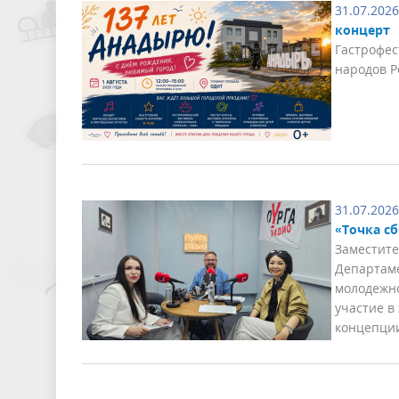
31.07.2026
концерт
Гастрофес
народов Р
31.07.2026
«Точка с
Заместите
Департаме
молодежно
участие в
концепции