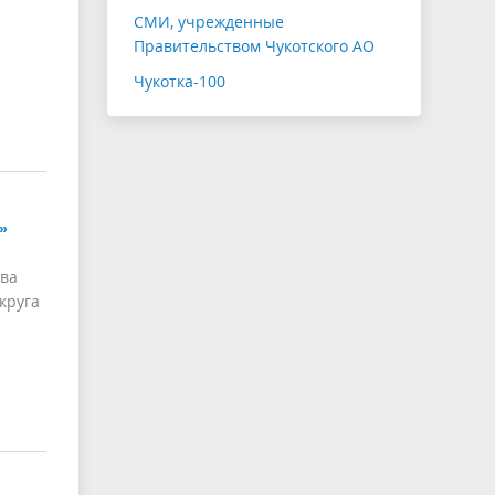
СМИ, учрежденные
Правительством Чукотского АО
Чукотка-100
»
тва
круга