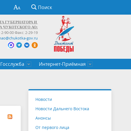
Поиск
ТА ГУБЕРНАТОРА И
А ЧУКОТСКОГО АО:
) 2-90-00 Факс: 2-29-19
hao@chukotka-gov.ru
Госслужба
Интернет-Приёмная
ти
ентров
приказы
Муниципальные образования
Федеральные органы власти
Приоритетные направления
Объявления, конкурсы, заявки
От первого лица
Профессиональное развитие
Оставить обращение (обратная связь)
государственных гражданских
Бизнесу
Новости
служащих Чукотского автономного
Новости Дальнего Востока
округа
Анонсы
От первого лица