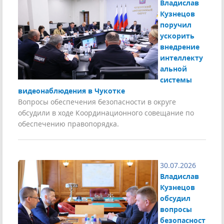
Владислав
Кузнецов
поручил
ускорить
внедрение
интеллекту
альной
системы
видеонаблюдения в Чукотке
Вопросы обеспечения безопасности в округе
обсудили в ходе Координационного совещание по
обеспечению правопорядка.
30.07.2026
Владислав
Кузнецов
обсудил
вопросы
безопасност