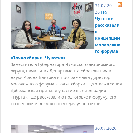
31.07.20
26
На
Чукотке
рассказали
о
концепции
молодежно
го форума
«Точка сборки. Чукотка»
Заместитель Губернатора Чукотского автономного
округа, начальник Департамента образования и
науки Арюна Байкова и программный директор
молодежного форума «Точка сборки. Чукотка» Ксения
Добржанская приняли участие в эфире радио
«Пурга», где рассказали о подготовке к форуму, его
концепции и возможностях для участников
30.07.2026