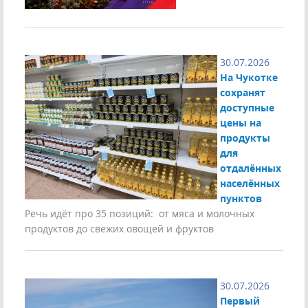
30.07.2026
На Чукотке
сохранят
доступные
цены на
продукты
для
отдалённых
населённых
пунктов
Речь идёт про 35 позиций: от мяса и молочных
продуктов до свежих овощей и фруктов
30.07.2026
Первый