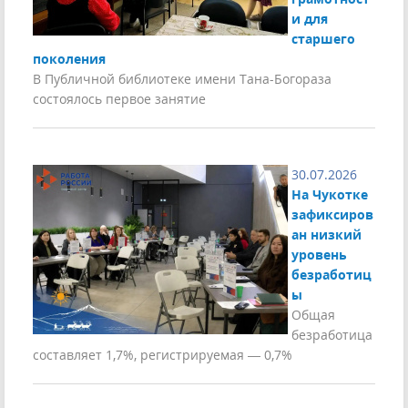
и для
старшего
поколения
В Публичной библиотеке имени Тана-Богораза
состоялось первое занятие
30.07.2026
На Чукотке
зафиксиров
ан низкий
уровень
безработиц
ы
Общая
безработица
составляет 1,7%, регистрируемая — 0,7%