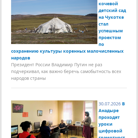
кочевой
детский сад
на Чукотке
стал
успешным
проектом
по
сохранению культуры коренных малочисленных
народов
Президент России Владимир Путин не раз
подчеркивал, как важно беречь самобытность всех
народов страны
30.07.2026
В
Анадыре
проходят
уроки
цифровой
грамотност