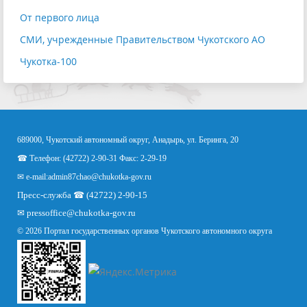
От первого лица
СМИ, учрежденные Правительством Чукотского АО
Чукотка-100
689000, Чукотский автономный округ, Анадырь, ул. Беринга, 20
☎ Телефон: (42722) 2-90-31 Факс: 2-29-19
✉ e-mail:
admin87chao@chukotka-gov.ru
Пресс-служба ☎ (42722) 2-90-15
✉
pressoffice
@chukotka-gov.ru
© 2026 Портал государственных органов Чукотского автономного округа