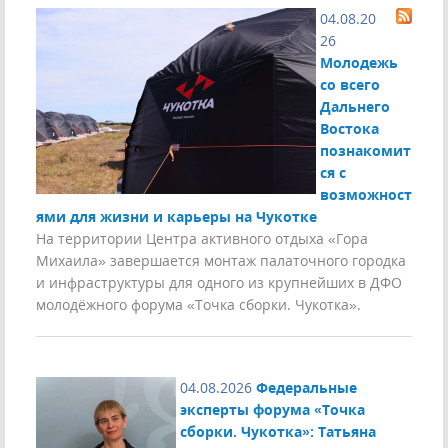
04.08.20
26
Молодежь
со всего
Дальнего
Востока
познакомит
ся с
возможност
ями для жизни и карьеры на Чукотке
На территории Центра активного отдыха «Гора
Михаила» завершается монтаж палаточного городка
и инфраструктуры для одного из крупнейших в ДФО
молодёжного форума «Точка сборки. Чукотка».
04.08.2026
Федеральные
эксперты форума «Точка
сборки. Чукотка»: Татьяна