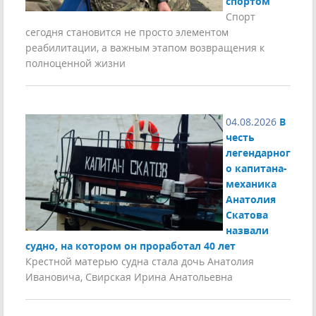
спортом
Спорт
сегодня становится не просто элементом
реабилитации, а важным этапом возвращения к
полноценной жизни
04.08.2026
В
честь
легендарног
о капитана-
механика
Анатолия
Скатова
назвали
судно, на котором он проработал 40 лет
Крестной матерью судна стала дочь Анатолия
Ивановича, Свирская Ирина Анатольевна