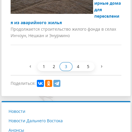
ирные дома
для
переселени
я из аварийного жилья
Продолжается строительство жилого фонда в селах
Инчоун, Нешкан и Энурмино
‹
›
1
2
3
4
5
Поделиться:
Новости
Новости Дальнего Востока
Анонсы