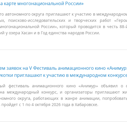
на карте многонациональной России»
го автономного округа приглашают к участию в международно
ых, поисково-исследовательских и творческих работ «Геро
многонациональной России», который проводится в честь 88-
й у озера Хасан и в Год единства народов России.
ем заявок на V Фестиваль анимационного кино «Анимур
котки приглашают к участию в международном конкурс
ый фестиваль анимационного кино «Анимур» объявил о с
 на международный конкурс, и организаторы приглашают ж
ономного округа, работающих в жанре анимации, попробоват
пройдет с 1 по 4 октября 2026 года в Хабаровске.