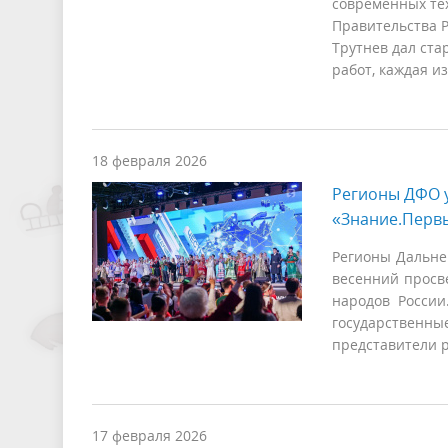
современных тех
Правительства 
Трутнев дал ста
работ, каждая и
18 февраля 2026
Регионы ДФО у
«Знание.Перв
Регионы Дальне
весенний просв
народов России
государственны
представители р
17 февраля 2026