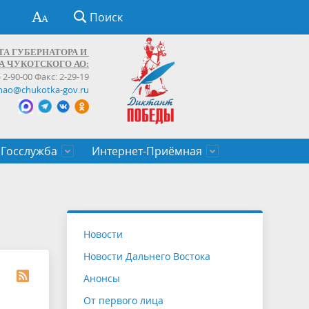
Поиск
ТА ГУБЕРНАТОРА И
А ЧУКОТСКОГО АО:
) 2-90-00 Факс: 2-29-19
hao@chukotka-gov.ru
Госслужба
Интернет-Приёмная
ти
ентров
приказы
Муниципальные образования
Федеральные органы власти
Приоритетные направления
Объявления, конкурсы, заявки
От первого лица
Профессиональное развитие
Оставить обращение (обратная связь)
государственных гражданских
Бизнесу
Новости
служащих Чукотского автономного
Новости Дальнего Востока
округа
Анонсы
От первого лица