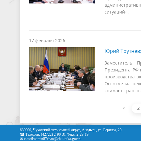
административ
ситуаций».
17 февраля 2026
Юрий Трутнев:
Заместитель П
Президента РФ 
производства э
Он отметил нех
снижает трансп
‹
2
689000, Чукотский автономный округ, Анадырь, ул. Беринга, 20
☎ Телефон: (42722) 2-90-31 Факс: 2-29-19
✉ e-mail:
admin87chao@chukotka-gov.ru