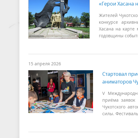
«Герои Хасана 
Жителей Чукотско
конкурсе архивн
Хасана на карте 
годовщины событи
15 апреля 2026
Стартовал при
аниматоров Чу
V Международн
приёма заявок
Чукотского авт
силы. Фестиваль 