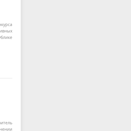
нкурса
тивных
ублике
итель
анении