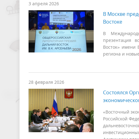
3 апреля 2026
В Москве пред
Востоке
В Международ
презентация в
Восток» имени В
региона и новы
28 февраля 2026
Состоялся Орг
экономическо
«Восточный эко
Российской Фед
дальневосточной
инвестиционных 