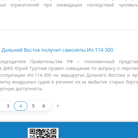
ных ограничений при ликвидации последствий чрезвыч
 Дальний Восток получит самолеты Ил-114-300
редседателя Правительства РФ – полномочный представ
в ДФО Юрий Трутнев провел совещание по вопросу о перспе
ксплуатации Ил-114-300 на маршрутах Дальнего Востока и Ар
ватку воздушных судов в регионе из-за выбытия старых борто
ортную доступность.
›
3
4
5
6