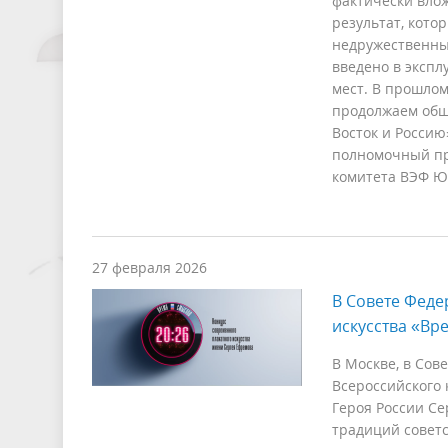
фактически влож
результат, кото
недружественны
введено в экспл
мест. В прошлом
продолжаем общ
Восток и Россию
полномочный пр
комитета ВЭФ Ю
27 февраля 2026
В Совете Феде
искусства «Вр
В Москве, в Сов
Всероссийского 
Героя России Се
традиций советс