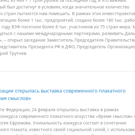
ено, из них – 1 трлн рублей за последний год, и это важный
рый был достигнут в условиях, когда значительное количество
х стран пытаются нам помешать. В рамках этих инвестпроекто
уатацию более 1 тыс. предприятий, создано более 180 тыс. раб
 году ВЭФ посетили более 8 тыс. участников из 75 стран мира.
аться с нашими международными партнерами, развивать Дал
», – открыл заседание Заместитель Председателя Правительств
едставитель Президента РФ в ДФО, Председатель Организаци
рий Трутнев.
рации открылась выставка современного плакатного
емя смыслов»
ете Федерации, 24 февраля открылась выставка в рамках
конкурса современного плакатного искусства «Время смыслов»
ргея Ефремова. Уникальность конкурса состоит в сочетании
кого плаката, известного своей социальной силой, с использов