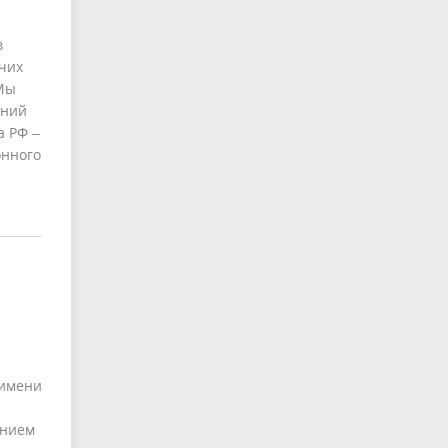
в
очих
 Мы
ьний
а РФ –
онного
 имени
анием