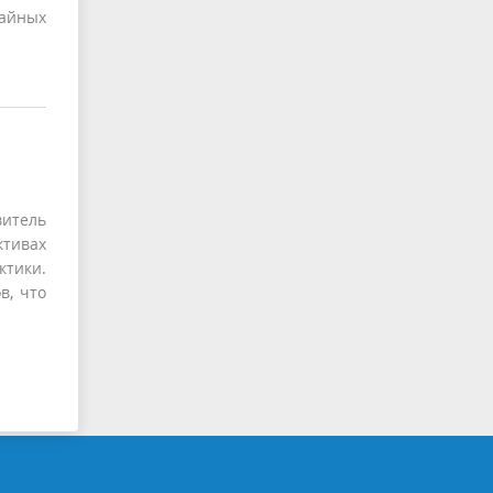
айных
итель
ктивах
ктики.
в, что