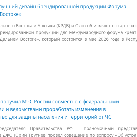
а лучший дизайн брендированной продукции Форума
Востоке»
ьнего Востока и Арктики (КРДВ) и Ozon объявляют о старте ко
 брендированной продукции для Международного форума креа
Дальнем Востоке», который состоится в мае 2026 года в Респ
 поручил МЧС России совместно с федеральными
и и ведомствами проработать изменения в
тво для защиты населения и территорий от ЧС
редседателя Правительства РФ – полномочный представ
в ДФО Юрий Трутнев провел совещание по вопросу «Об устр