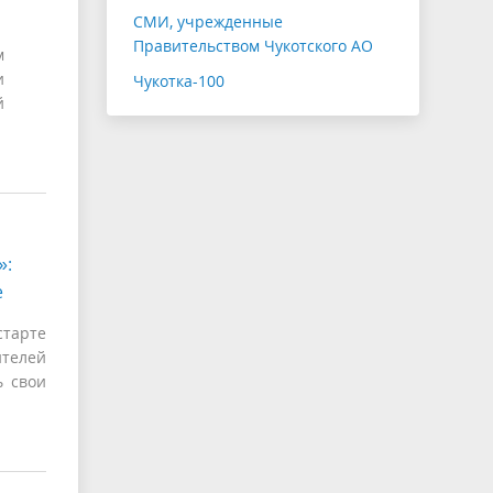
СМИ, учрежденные
Правительством Чукотского АО
м
и
Чукотка-100
й
»:
е
тарте
ителей
ь свои