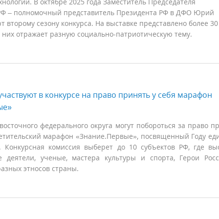
нологий. В октябре 2025 года Заместитель Председателя
РФ – полномочный представитель Президента РФ в ДФО Юрий
рт второму сезону конкурса. На выставке представлено более 30
з них отражает разную социально-патриотическую тему.
частвуют в конкурсе на право принять у себя марафон
ые»
восточного федерального округа могут побороться за право п
етительский марафон «Знание.Первые», посвященный Году ед
. Конкурсная комиссия выберет до 10 субъектов РФ, где вы
е деятели, ученые, мастера культуры и спорта, Герои Ро
азных этносов страны.