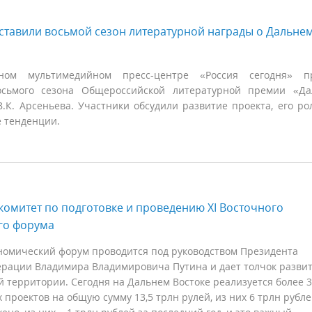
ставили восьмой сезон литературной награды о Дальне
ном мультимедийном пресс-центре «Россия сегодня» п
осьмого сезона Общероссийской литературной премии «Да
.К. Арсеньева. Участники обсудили развитие проекта, его ро
е тенденции.
комитет по подготовке и проведению XI Восточного
го форума
номический форум проводится под руководством Президента
ерации Владимира Владимировича Путина и дает толчок разви
 территории. Сегодня на Дальнем Востоке реализуется более 3
проектов на общую сумму 13,5 трлн рулей, из них 6 трлн рубл