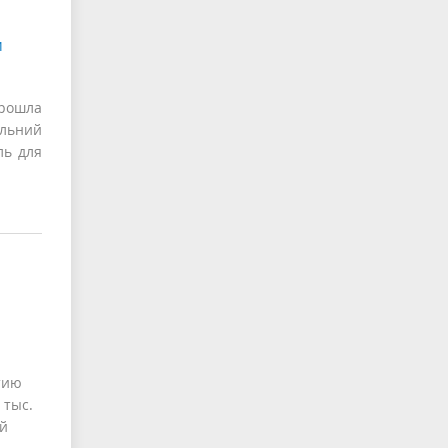
м
рошла
льний
ль для
тию
 тыс.
ей