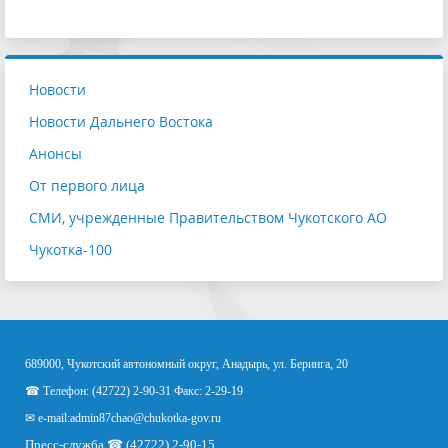
Новости
Новости Дальнего Востока
Анонсы
От первого лица
СМИ, учрежденные Правительством Чукотского АО
Чукотка-100
689000, Чукотский автономный округ, Анадырь, ул. Беринга, 20
☎ Телефон: (42722) 2-90-31 Факс: 2-29-19
✉ e-mail:
admin87chao@chukotka-gov.ru
Пресс-служба ☎ (42722) 2-90-15