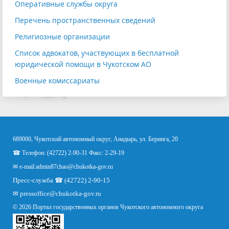
Оперативные службы округа
Перечень пространственных сведений
Религиозные организации
Список адвокатов, участвующих в бесплатной
юридической помощи в Чукотском АО
Военные комиссариаты
689000, Чукотский автономный округ, Анадырь, ул. Беринга, 20
☎ Телефон: (42722) 2-90-31 Факс: 2-29-19
✉ e-mail:
admin87chao@chukotka-gov.ru
Пресс-служба ☎ (42722) 2-90-15
✉
pressoffice
@chukotka-gov.ru
© 2026 Портал государственных органов Чукотского автономного округа