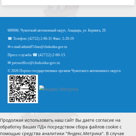
689000, Чукотский автономный округ, Анадырь, ул. Беринга, 20
☎ Телефон: (42722) 2-90-31 Факс: 2-29-19
✉ e-mail:
admin87chao@chukotka-gov.ru
Пресс-служба ☎ (42722) 2-90-15
✉
pressoffice
@chukotka-gov.ru
© 2026 Портал государственных органов Чукотского автономного округа
Продолжая использовать наш сайт Вы даете согласие на
обработку Ваших ПДн посредством сбора файлов cookie с
помощью средства аналитики "Яндекс.Метрика". В случае