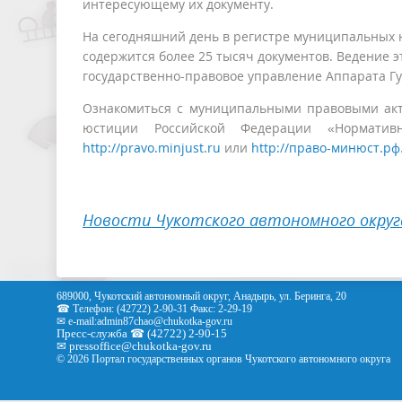
интересующему их документу.
На сегодняшний день в регистре муниципальных 
содержится более 25 тысяч документов. Ведение э
государственно-правовое управление Аппарата Гу
Ознакомиться с муниципальными правовыми ак
юстиции Российской Федерации «Нормати
http://pravo.minjust.ru
или
http://право-минюст.рф
Новости Чукотского автономного округ
689000, Чукотский автономный округ, Анадырь, ул. Беринга, 20
☎ Телефон: (42722) 2-90-31 Факс: 2-29-19
✉ e-mail:
admin87chao@chukotka-gov.ru
Пресс-служба ☎ (42722) 2-90-15
✉
pressoffice
@chukotka-gov.ru
© 2026 Портал государственных органов Чукотского автономного округа