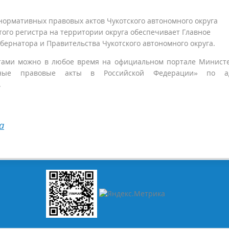
нормативных правовых актов Чукотского автономного округа
того регистра на территории округа обеспечивает Главное
бернатора и Правительства Чукотского автономного округа.
тами можно в любое время на официальном портале Минист
вные правовые акты в Российской Федерации» по ад
.
а