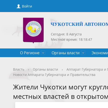
Войти
ЧУКОТСКИЙ АВТОНО
Сегодня: 8 Августа
Местное время: 18:18:47
О Регионе
Органы власти
Экономи
Общие сведения
Губернатор
Государственные программы
Нормативно-правовые акты
Новости
Конкурсы, сведения о вакантных
Порядок рассмотрения обращений
Символик
Правител
Национа
Проекты 
Новости 
Порядок 
Порядок 
Власть
›
Органы власти
›
Аппарат Губернатора и 
Новости Аппарата Губернатора и Правительства
Чукотского АО
должностях
приемов
Общественная палата
Полезная информация
СМИ, учрежденные Правительством
Уполном
Оценка р
Чукотка-
Жители Чукотки могут круг
Чукотского АО
Защита населения от ЧС
местных властей в открытом