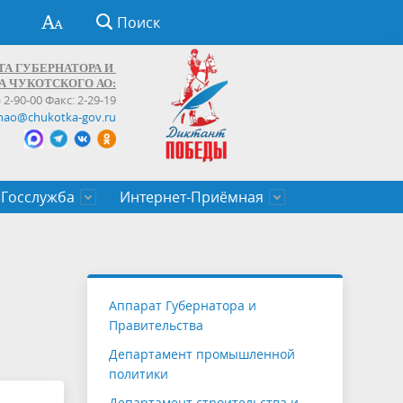
Поиск
ТА ГУБЕРНАТОРА И
А ЧУКОТСКОГО АО:
) 2-90-00 Факс: 2-29-19
hao@chukotka-gov.ru
Госслужба
Интернет-Приёмная
ти
ентров
приказы
Муниципальные образования
Федеральные органы власти
Приоритетные направления
Объявления, конкурсы, заявки
От первого лица
Профессиональное развитие
Оставить обращение (обратная связь)
государственных гражданских
Бизнесу
Аппарат Губернатора и
служащих Чукотского автономного
Правительства
округа
Департамент промышленной
политики
Департамент строительства и