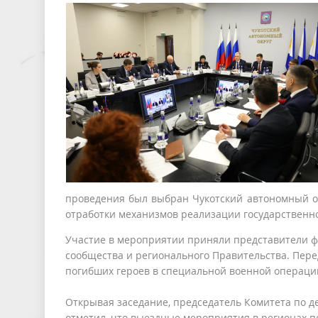
проведения был выбран Чукотский автономный ок
отработки механизмов реализации государственно
Участие в мероприятии приняли представители фе
сообщества и регионального Правительства. Пер
погибших героев в специальной военной операци
Открывая заседание, председатель Комитета по 
отметил, что выездные мероприятия в регионах п