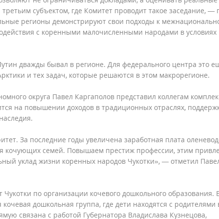
ла третьим субъектом, где Комитет проводит такое заседание, — 
альные регионы демонстрируют свои подходы к межнациональн
имодействия с коренными малочисленными народами в условиях
утин дважды бывал в регионе. Для федерального центра это е
рктики и тех задач, которые решаются в этом макрорегионе.
номного округа Павел Каргаполов представил коллегам компле
ится на повышении доходов в традиционных отраслях, поддерж
наследия.
тет. За последние годы увеличена заработная плата оленевод
ля кочующих семей. Повышаем престиж профессии, этим привл
ьный уклад жизни коренных народов Чукотки», — отметил Паве
 Чукотки по организации кочевого дошкольного образования. 
я кочевая дошкольная группа, где дети находятся с родителями 
ямую связана с работой Губернатора Владислава Кузнецова,