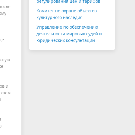
регулирования цен и тарифов
после
Комитет по охране объектов
ому
культурного наследия
Управление по обеспечению
деятельности мировых судей и
ще
юридических консультаций
ксную
ке
ов и
екаем
л
В
в