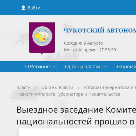
Войти
ЧУКОТСКИЙ АВТОНО
Сегодня: 9 Августа
Местное время: 17:53:51
О Регионе
Органы власти
Экономи
Общие сведения
Губернатор
Государственные программы
Нормативно-правовые акты
Новости
Конкурсы, сведения о вакантных
Порядок рассмотрения обращений
Символик
Правител
Национа
Проекты 
Новости 
Порядок 
Порядок 
Власть
›
Органы власти
›
Аппарат Губернатора и 
Новости Аппарата Губернатора и Правительства
Чукотского АО
должностях
приемов
Общественная палата
Полезная информация
СМИ, учрежденные Правительством
Уполном
Оценка р
Чукотка-
Выездное заседание Комите
Чукотского АО
Защита населения от ЧС
национальностей прошло в