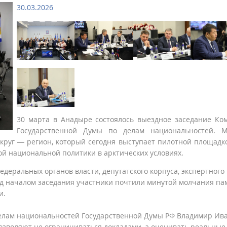
30.03.2026
30 марта в Анадыре состоялось выездное заседание Ко
Государственной Думы по делам национальностей. М
руг — регион, который сегодня выступает пилотной площадк
й национальной политики в арктических условиях.
деральных органов власти, депутатского корпуса, экспертного
ед началом заседания участники почтили минутой молчания па
и.
делам национальностей Государственной Думы РФ Владимир Ив
озволяют не ограничиваться докладами, а оценивать реальные