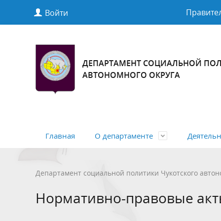
Правител
Войти
ДЕПАРТАМЕНТ СОЦИАЛЬНОЙ ПОЛ
АВТОНОМНОГО ОКРУГА
Главная
О департаменте
Деятельн
Полномочия, задачи и функции
Общая информация
Нормативные правовые акты
Перечень пространственных
Структур
Учетная
Нормати
Департамент социальной политики Чукотского автон
сведений
Российск
Антимонопольный комплаенс
Меры со
Нормативно-правовые ак
автоном
населен