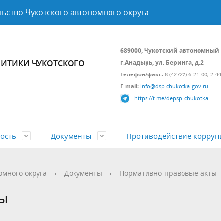
ьство Чукотского автономного округа
689000, Чукотский автономный 
ИТИКИ ЧУКОТСКОГО
г.Анадырь, ул. Беринга, д.2
Телефон/факс:
8 (42722) 6-21-00, 2-4
E-mail:
info@dsp.chukotka-gov.ru
-
https://t.me/depsp_chukotka
ость
Документы
Противодействие корруп
а и состав
 политика
вно-правовые акты
Подведомственные организа
Контрольно-надзорная деяте
Открытые данные
омного округа
›
Документы
›
Нормативно-правовые акты
ой Федерации и Чукотского
циальной поддержки
Гражданам
Государственные программы
ты
ного округа
ия