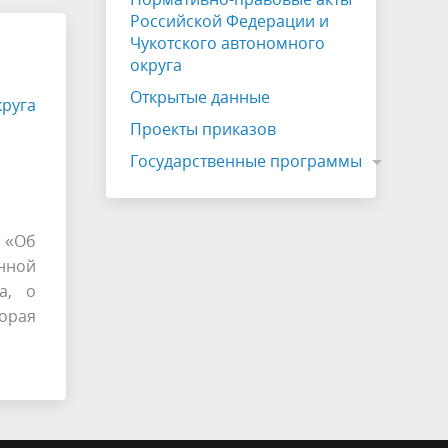
Российской Федерации и
Чукотского автономного
округа
Открытые данные
круга
Проекты приказов
Государственные программы
9 «Об
нной
а, о
орая