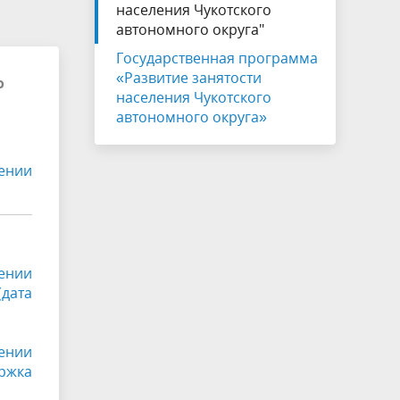
населения Чукотского
автономного округа"
Государственная программа
«Развитие занятости
о
населения Чукотского
автономного округа»
дении
дении
(дата
дении
ржка