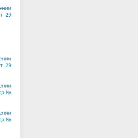
ении
т 29
ении
т 29
ении
ода №
ении
ода №