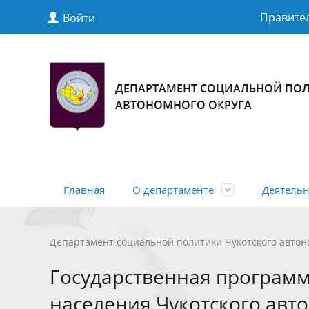
Правител
Войти
ДЕПАРТАМЕНТ СОЦИАЛЬНОЙ ПОЛ
АВТОНОМНОГО ОКРУГА
Главная
О департаменте
Деятельн
Полномочия, задачи и функции
Общая информация
Нормативные правовые акты
Перечень пространственных
Структур
Учетная
Нормати
Департамент социальной политики Чукотского автон
сведений
Российск
Антимонопольный комплаенс
Меры со
Государственная програм
автоном
населен
населения Чукотского авт