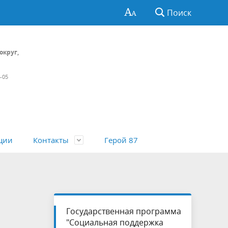
Поиск
округ,
4-05
ции
Контакты
Герой 87
ции
льность
Конкурсы, вакансии
Проекты приказов
Всероссийский конкурс «Семья года»
Государственная программа
"Социальная поддержка