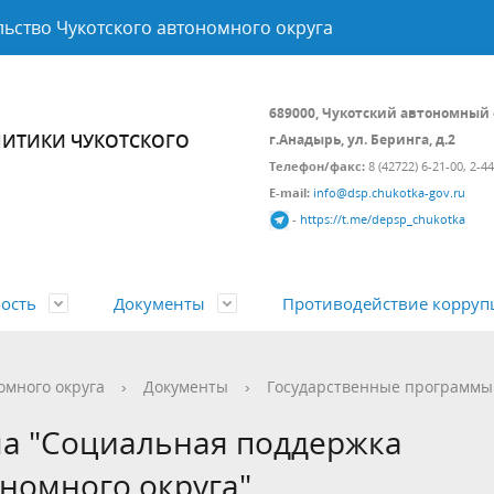
ьство Чукотского автономного округа
689000, Чукотский автономный 
ИТИКИ ЧУКОТСКОГО
г.Анадырь, ул. Беринга, д.2
Телефон/факс:
8 (42722) 6-21-00, 2-4
E-mail:
info@dsp.chukotka-gov.ru
-
https://t.me/depsp_chukotka
ость
Документы
Противодействие корруп
а и состав
 политика
вно-правовые акты
Подведомственные организа
Контрольно-надзорная деяте
Открытые данные
омного округа
›
Документы
›
Государственные программы
ой Федерации и Чукотского
циальной поддержки
Гражданам
Государственные программы
ма "Социальная поддержка
ного округа
ия
ономного округа"