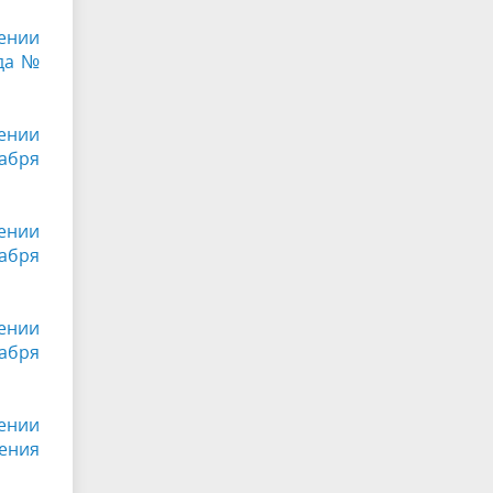
ении
ода №
ении
кабря
ении
кабря
ении
кабря
дении
ения