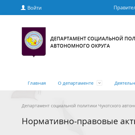
Правител
Войти
ДЕПАРТАМЕНТ СОЦИАЛЬНОЙ ПОЛ
АВТОНОМНОГО ОКРУГА
Главная
О департаменте
Деятельн
Полномочия, задачи и функции
Общая информация
Нормативные правовые акты
Перечень пространственных
Структур
Учетная
Нормати
Департамент социальной политики Чукотского автон
сведений
Российск
Антимонопольный комплаенс
Меры со
Нормативно-правовые ак
автоном
населен