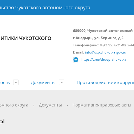
ьство Чукотского автономного округа
689000, Чукотский автономный 
ИТИКИ ЧУКОТСКОГО
г.Анадырь, ул. Беринга, д.2
Телефон/факс:
8 (42722) 6-21-00, 2-4
E-mail:
info@dsp.chukotka-gov.ru
-
https://t.me/depsp_chukotka
ость
Документы
Противодействие корруп
а и состав
 политика
вно-правовые акты
Подведомственные организа
Контрольно-надзорная деяте
Открытые данные
омного округа
›
Документы
›
Нормативно-правовые акты
ой Федерации и Чукотского
циальной поддержки
Гражданам
Государственные программы
ты
ного округа
ия