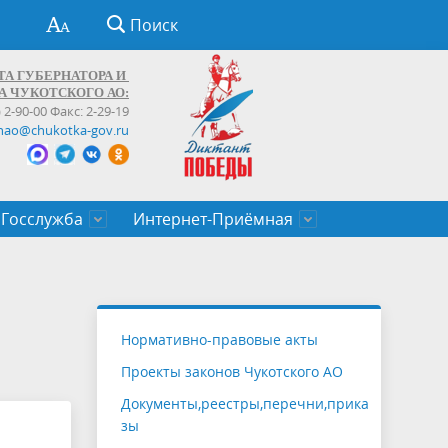
Поиск
ТА ГУБЕРНАТОРА И
А ЧУКОТСКОГО АО:
) 2-90-00 Факс: 2-29-19
hao@chukotka-gov.ru
Госслужба
Интернет-Приёмная
ти
ентров
приказы
Муниципальные образования
Федеральные органы власти
Приоритетные направления
Объявления, конкурсы, заявки
От первого лица
Профессиональное развитие
Оставить обращение (обратная связь)
государственных гражданских
Бизнесу
Нормативно-правовые акты
служащих Чукотского автономного
Проекты законов Чукотского АО
округа
Документы,реестры,перечни,прика
зы