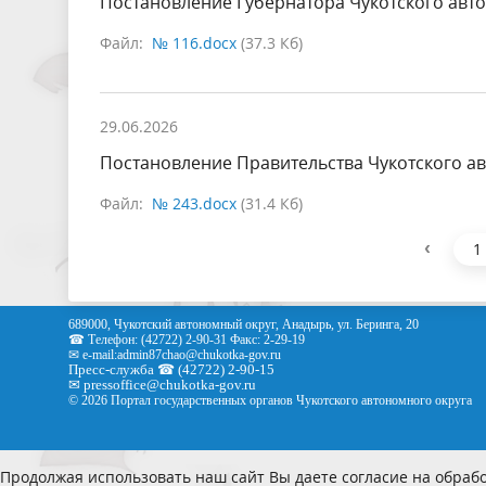
Постановление Губернатора Чукотского авто
Файл:
№ 116.docx
(37.3 Кб)
29.06.2026
Постановление Правительства Чукотского ав
Файл:
№ 243.docx
(31.4 Кб)
‹
1
689000, Чукотский автономный округ, Анадырь, ул. Беринга, 20
☎ Телефон: (42722) 2-90-31 Факс: 2-29-19
✉ e-mail:
admin87chao@chukotka-gov.ru
Пресс-служба ☎ (42722) 2-90-15
✉
pressoffice
@chukotka-gov.ru
© 2026 Портал государственных органов Чукотского автономного округа
Продолжая использовать наш сайт Вы даете согласие на обрабо